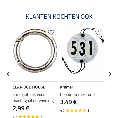
KLANTEN KOCHTEN OOK
CLARIDGE HOUSE
Kramer
Kram
sband
karabijnhaak voor
hoofdnummer rond
teuge
3,49 €
2,4
martingaal en voortuig
2,99 €
4.7
3
4.6
4.7
7