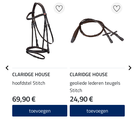
CLARIDGE HOUSE
CLARIDGE HOUSE
SHO
hoofdstel Stitch
geoliede lederen teugels
lede
Stitch
69,90 €
24,90 €
(31,96
7,9
toevoegen
toevoegen
5.0