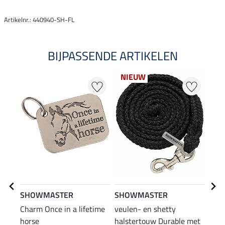
Artikelnr.: 440940-SH-FL
BIJPASSENDE ARTIKELEN
NIEUW
SHOWMASTER
SHOWMASTER
SHO
Charm Once in a lifetime
veulen- en shetty
touw
horse
halstertouw Durable met
Contr