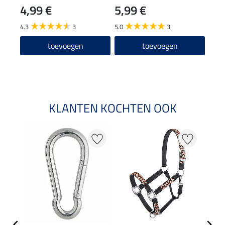
4,99 €
5,99 €
13
karabijnhaak
4.3
3
5.0
3
5.0
toevoegen
toevoegen
KLANTEN KOCHTEN OOK
20 %