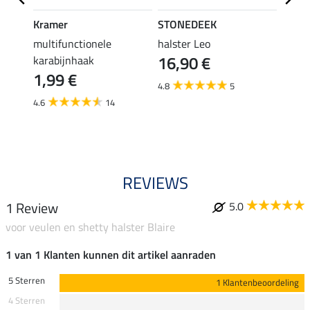
Kramer
STONEDEEK
SHO
r
multifunctionele
halster Leo
halst
16,90 €
karabijnhaak
11,90 
1,99 €
9,5
4.8
5
4.6
14
4.8
REVIEWS
1 Review
5.0
voor veulen en shetty halster Blaire
1 van 1 Klanten kunnen dit artikel aanraden
5 Sterren
1 Klantenbeoordeling
4 Sterren