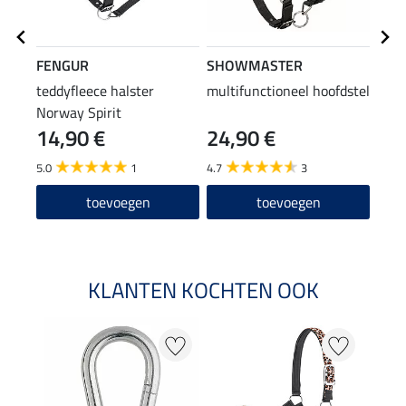
FENGUR
SHOWMASTER
FEN
teddyfleece halster
multifunctioneel hoofdstel
zade
Norway Spirit
14,90 €
24,90 €
49
5.0
1
4.7
3
5.0
toevoegen
toevoegen
KLANTEN KOCHTEN OOK
NI