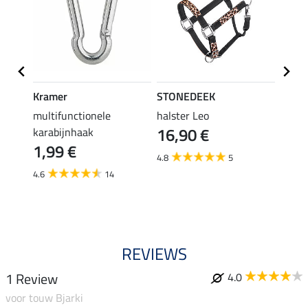
Kramer
STONEDEEK
Felix
r
multifunctionele
halster Leo
halst
16,90 €
karabijnhaak
11,90 
1,99 €
van
4.8
5
4.6
14
4.5
REVIEWS
1 Review
4.0
voor touw Bjarki