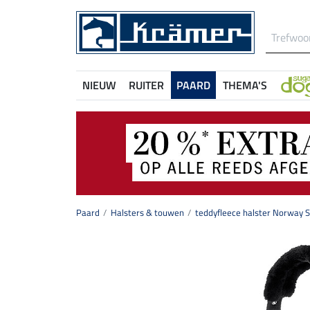
NIEUW
RUITER
PAARD
THEMA'S
Paard
Halsters & touwen
teddyfleece halster Norway S