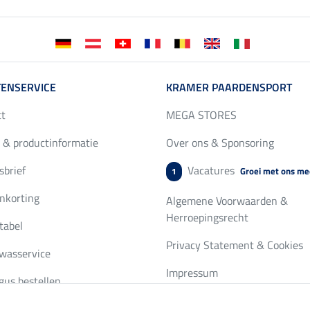
ENSERVICE
KRAMER PAARDENSPORT
ct
MEGA STORES
 & productinformatie
Over ons & Sponsoring
brief
Vacatures
Groei met ons me
1
nkorting
Algemene Voorwaarden &
Herroepingsrecht
tabel
Privacy Statement & Cookies
wasservice
Impressum
gus bestellen