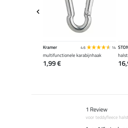
Kramer
STO
4.6
67
4.6
14
uper voordelig
multifunctionele karabijnhaak
halst
1,99 €
16,
 €
2,99 €
3,99 €
1 Review
voor teddyfleece hals