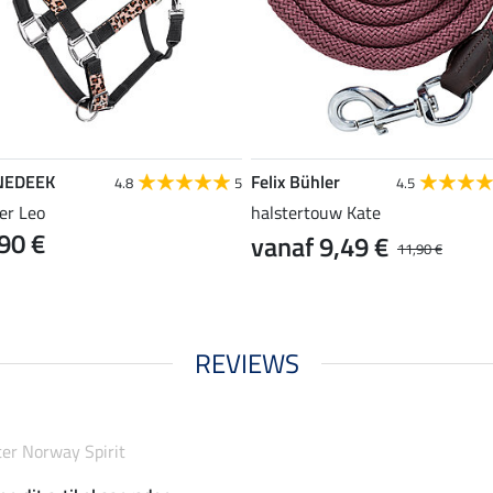
NEDEEK
Felix Bühler
4.8
5
4.5
er Leo
halstertouw Kate
90 €
vanaf 9,49 €
11,90 €
REVIEWS
ter Norway Spirit