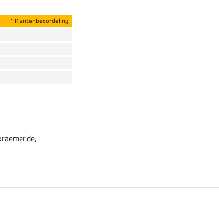
1 Klantenbeoordeling
kraemer.de,