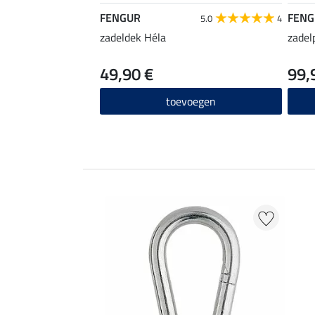
FENGUR
FENG
5.0
4
zadeldek Héla
zadel
49,90 €
99,
toevoegen
EXTRA