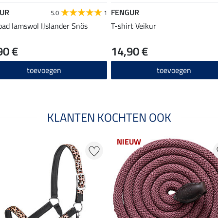
UR
FENGUR
5.0
1
pad lamswol IJslander Snös
T-shirt Veikur
90 €
14,90 €
toevoegen
toevoegen
KLANTEN KOCHTEN OOK
NIEUW