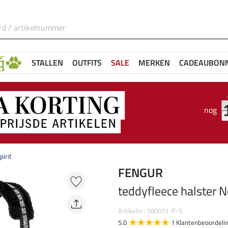
STALLEN
OUTFITS
SALE
MERKEN
CADEAUBON
nog
pirit
FENGUR
teddyfleece halster N
Artikelnr.: 580071-P-S
5.0
1 Klantenbeoordeli