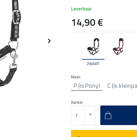
Leverbaar
14,90 €
ZWART
Maat:
P (is Pony)
C (is kleinp
Aantal: