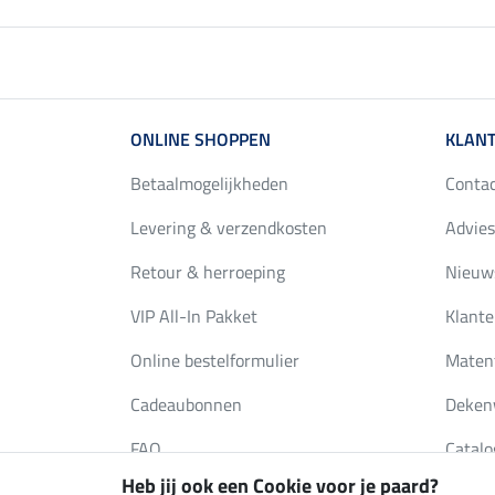
ONLINE SHOPPEN
KLANT
Betaalmogelijkheden
Conta
Levering & verzendkosten
Advies
Retour & herroeping
Nieuws
VIP All-In Pakket
Klante
Online bestelformulier
Maten
Cadeaubonnen
Deken
FAQ
Catalo
Heb jij ook een Cookie voor je paard?