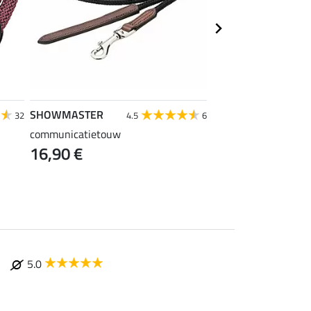
SHOWMASTER
SHOWMASTER
32
4.5
6
4
communicatietouw
vliegenfranjes super
16,90 €
vanaf 2,39 €
2
5.0