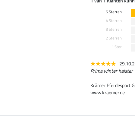
1 van 1 Klanten kunn
5 Sterren
4 Sterren
3 Sterren
2 Sterren
1 Ster
29.10.
Prima winter halster
Krämer Pferdesport G
www.kraemer.de