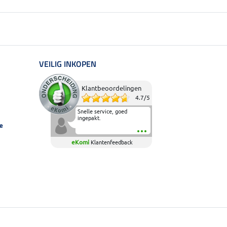
VEILIG INKOPEN
Klantbeoordelingen
4.7
/
5
Snelle service, goed
ingepakt.
e
eKomi
Klantenfeedback