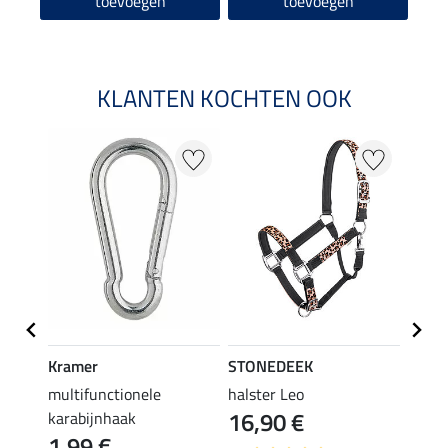
toevoegen
toevoegen
KLANTEN KOCHTEN OOK
NI
Kramer
STONEDEEK
Felix
r
multifunctionele
halster Leo
halst
16,90 €
karabijnhaak
11,90 
1,99 €