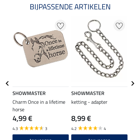
BIJPASSENDE ARTIKELEN
SHOWMASTER
SHOWMASTER
SHO
Charm Once in a lifetime
ketting - adapter
vlie
horse
voor
4,99 €
8,99 €
3,9
4.3
3
4.2
4
4.6