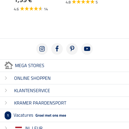
van
4.8
5
4.6
14
4.5
MEGA STORES
ONLINE SHOPPEN
KLANTENSERVICE
KRAMER PAARDENSPORT
Vacatures
Groei met ons mee
1
NL | EUR