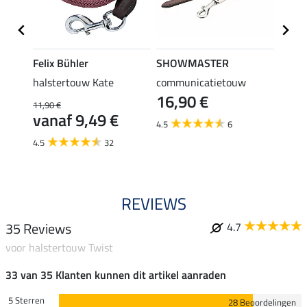
Felix Bühler
SHOWMASTER
SHO
halstertouw Kate
communicatietouw
halst
16,90 €
karab
11,90 €
4,4
vanaf 9,49 €
4.5
6
5.0
4.5
32
REVIEWS
35 Reviews
4.7
voor halstertouw Twist
33 van 35 Klanten kunnen dit artikel aanraden
5 Sterren
28 Beoordelingen