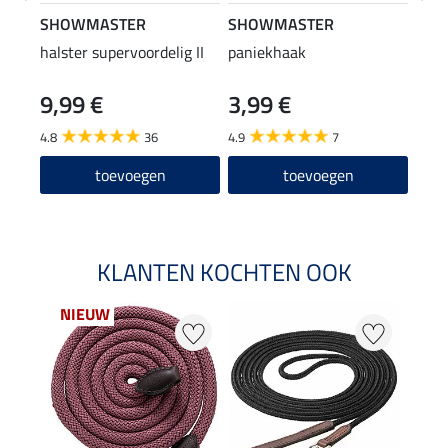
SHOWMASTER
SHOWMASTER
SHO
halster supervoordelig II
paniekhaak
nylo
9,99 €
3,99 €
19
4.8
36
4.9
7
4.0
toevoegen
toevoegen
KLANTEN KOCHTEN OOK
NIEUW