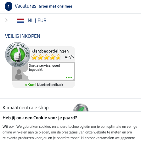
Vacatures
Groei met ons mee
1
NL | EUR
VEILIG INKOPEN
Klantbeoordelingen
4.7
/
5
Snelle service, goed
ingepakt.
eKomi
Klantenfeedback
Klimaatneutrale shop
Heb jij ook een Cookie voor je paard?
Verzending per
Wij ook! We gebruiken cookies en andere technologieën om je een optimale en veilige
online winkelen aan te bieden, om de prestaties van onze website te meten en om
relevante producten voor jou en je paard te tonen! Hiervoor verzamelen we gegevens