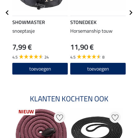
SHOWMASTER
STONEDEEK
STO
snoeptasje
Horsemanship touw
Hors
Delu
7,99 €
11,90 €
29
4.5
24
4.5
8
5.0
toevoegen
toevoegen
KLANTEN KOCHTEN OOK
NIEUW