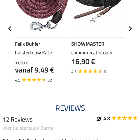
Felix Bühler
SHOWMASTER
SHO
halstertouw Kate
communicatietouw
halst
16,90 €
karab
11,90 €
4,4
vanaf 9,49 €
4.5
6
5.0
4.5
32
REVIEWS
12 Reviews
4.8
voor halstertouw Barrie