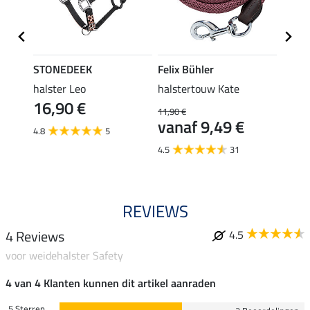
STONEDEEK
Felix Bühler
SHO
r-set
halster Leo
halstertouw Kate
halst
16,90 €
11,90 €
11,90 
vanaf 9,49 €
9,5
4.8
5
4.5
31
4.8
REVIEWS
4 Reviews
4.5
voor weidehalster Safety
4 van 4 Klanten kunnen dit artikel aanraden
5 Sterren