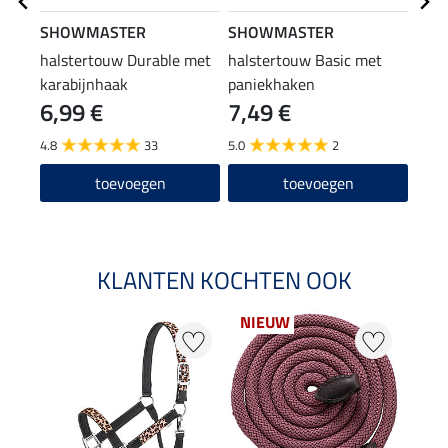
SHOWMASTER
SHOWMASTER
SHO
halstertouw Durable met
halstertouw Basic met
hals
karabijnhaak
paniekhaken
kara
6,99 €
7,49 €
5,9
4.8
33
5.0
2
4.6
toevoegen
toevoegen
KLANTEN KOCHTEN OOK
NIEUW
20 %