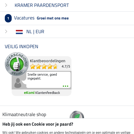
KRAMER PAARDENSPORT
Vacatures
Groei met ons mee
1
NL | EUR
VEILIG INKOPEN
Klantbeoordelingen
4.7
/
5
Snelle service, goed
ingepakt.
eKomi
Klantenfeedback
Klimaatneutrale shop
Heb jij ook een Cookie voor je paard?
Verzending per
Wij ook! We gebruiken cookies en andere technologieën om je een optimale en veilige