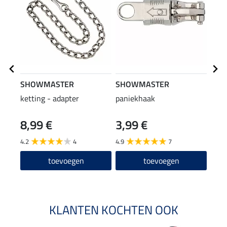
SHOWMASTER
SHOWMASTER
SHO
ketting - adapter
paniekhaak
hals
kara
8,99 €
3,99 €
6,9
4.2
4
4.9
7
4.8
toevoegen
toevoegen
KLANTEN KOCHTEN OOK