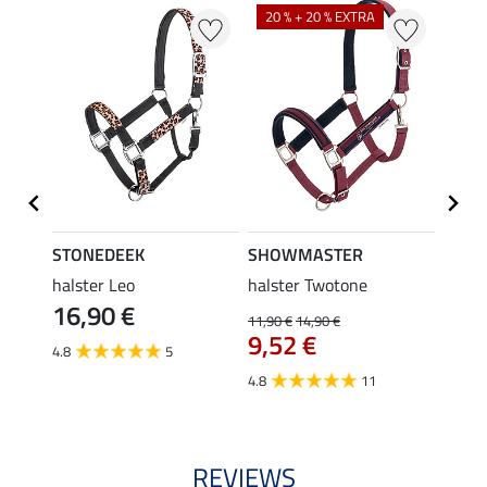
NI
20 % + 20 % EXTRA
STONEDEEK
SHOWMASTER
Felix
r-set
halster Leo
halster Twotone
halst
16,90 €
11,90 €
14,90 €
11,90 
9,52 €
van
4.8
5
4.8
11
4.5
REVIEWS