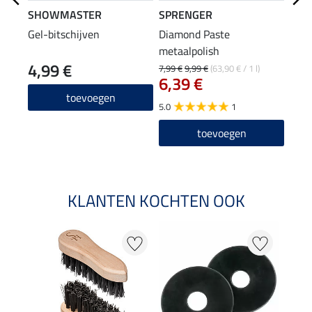
SHOWMASTER
SPRENGER
APP
Gel-bitschijven
Diamond Paste
wate
metaalpolish
4,99 €
26
7,99 €
9,99 €
(63,90 € / 1 l)
6,39 €
5.0
toevoegen
5.0
1
toevoegen
KLANTEN KOCHTEN OOK