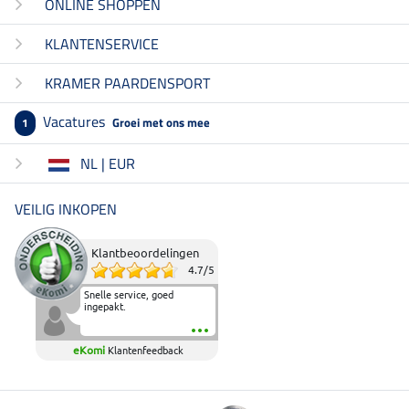
ONLINE SHOPPEN
KLANTENSERVICE
KRAMER PAARDENSPORT
Vacatures
Groei met ons mee
1
NL | EUR
VEILIG INKOPEN
Klantbeoordelingen
4.7
/
5
Snelle service, goed
ingepakt.
eKomi
Klantenfeedback