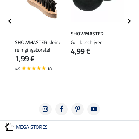
SHOWMASTER
APPL
SHOWMASTER kleine
Gel-bitschijven
bustr
4,99 €
reinigingsborstel
gebro
1,99 €
32,
4.9
18
4.3
MEGA STORES