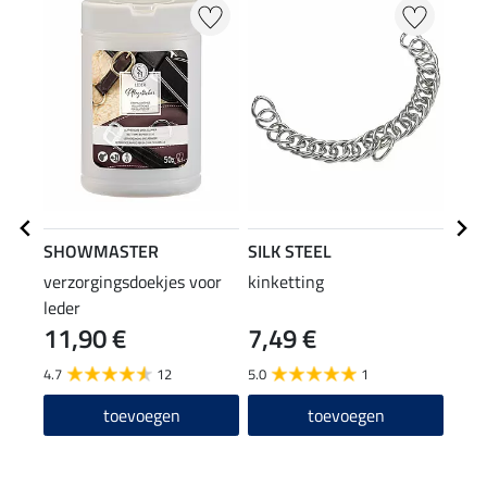
20
SHOWMASTER
SILK STEEL
SPR
verzorgingsdoekjes voor
kinketting
Diam
leder
meta
11,90 €
7,49 €
7,99 
6,3
4.7
12
5.0
1
5.0
toevoegen
toevoegen