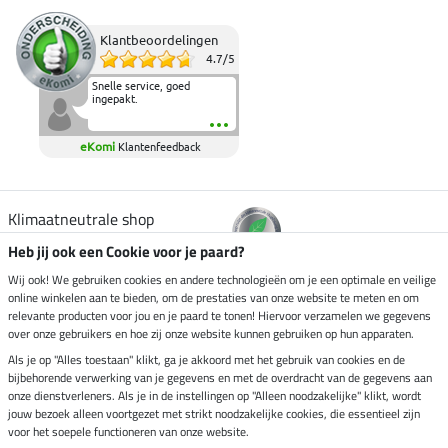
Klantbeoordelingen
4.7
/
5
Snelle service, goed
ingepakt.
eKomi
Klantenfeedback
Klimaatneutrale shop
Heb jij ook een Cookie voor je paard?
Verzending per
Wij ook! We gebruiken cookies en andere technologieën om je een optimale en veilige
online winkelen aan te bieden, om de prestaties van onze website te meten en om
relevante producten voor jou en je paard te tonen! Hiervoor verzamelen we gegevens
over onze gebruikers en hoe zij onze website kunnen gebruiken op hun apparaten.
Veilig betalen met
Als je op "Alles toestaan" klikt, ga je akkoord met het gebruik van cookies en de
bijbehorende verwerking van je gegevens en met de overdracht van de gegevens aan
onze dienstverleners. Als je in de instellingen op "Alleen noodzakelijke" klikt, wordt
jouw bezoek alleen voortgezet met strikt noodzakelijke cookies, die essentieel zijn
Impressum
voor het soepele functioneren van onze website.