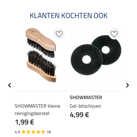
KLANTEN KOCHTEN OOK
SHOWMASTER
APPL
SHOWMASTER kleine
Gel-bitschijven
bustr
4,99 €
reinigingsborstel
gebro
1,99 €
32,
4.9
18
4.3