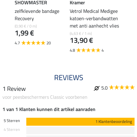
SHOWMASTER
Kramer
Kram
irflow
zelfklevende bandage
Vetrol Medical Medigee
Cool
4,9
Recovery
katoen-verbandwatten
met anti aanhecht vlies
(0,90 € / 0 m)
5.0
1,99 €
(4,63 € / 1 m)
13,90 €
4.7
20
4.8
4
REVIEWS
1 Review
5.0
voor peesbeschermers Classic voorbenen
1 van 1 Klanten kunnen dit artikel aanraden
5 Sterren
1 Klantenbeoordeling
4 Sterren