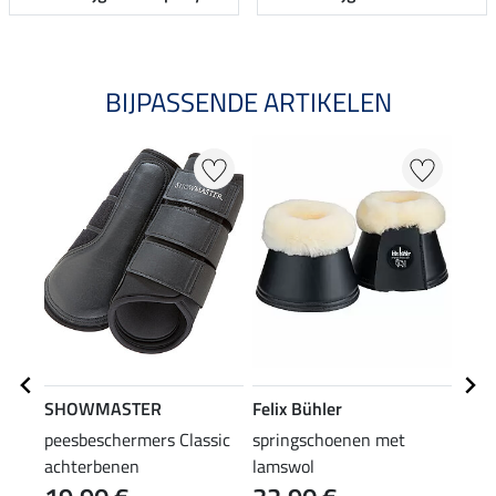
BIJPASSENDE ARTIKELEN
SHOWMASTER
Felix Bühler
SHO
peesbeschermers Classic
springschoenen met
onde
achterbenen
lamswol
klit
(12,90