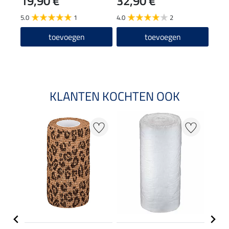
19,90 €
32,90 €
12
5.0
1
4.0
2
4.2
toevoegen
toevoegen
KLANTEN KOCHTEN OOK