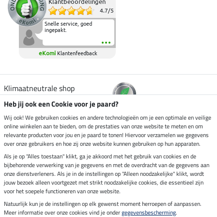
Klantbeoordelingen
4.7
/
5
Snelle service, goed
ingepakt.
eKomi
Klantenfeedback
Klimaatneutrale shop
Heb jij ook een Cookie voor je paard?
Verzending per
Wij ook! We gebruiken cookies en andere technologieën om je een optimale en veilige
online winkelen aan te bieden, om de prestaties van onze website te meten en om
relevante producten voor jou en je paard te tonen! Hiervoor verzamelen we gegevens
over onze gebruikers en hoe zij onze website kunnen gebruiken op hun apparaten.
Veilig betalen met
Als je op "Alles toestaan" klikt, ga je akkoord met het gebruik van cookies en de
bijbehorende verwerking van je gegevens en met de overdracht van de gegevens aan
onze dienstverleners. Als je in de instellingen op "Alleen noodzakelijke" klikt, wordt
jouw bezoek alleen voortgezet met strikt noodzakelijke cookies, die essentieel zijn
voor het soepele functioneren van onze website.
Impressum
Natuurlijk kun je de instellingen op elk gewenst moment herroepen of aanpassen.
Meer informatie over onze cookies vind je onder
gegevensbescherming
.