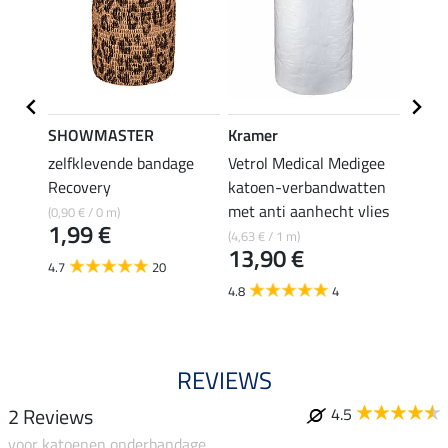
SHOWMASTER
Kramer
Felix
irflow
zelfklevende bandage
Vetrol Medical Medigee
COOL
Recovery
katoen-verbandwatten
sprin
12,
met anti aanhecht vlies
(0,90 € / 0 m)
1,99 €
(4,63 € / 1 m)
3.8
13,90 €
4.7
20
4.8
4
REVIEWS
2 Reviews
4.5
voor katoenen onderbandage