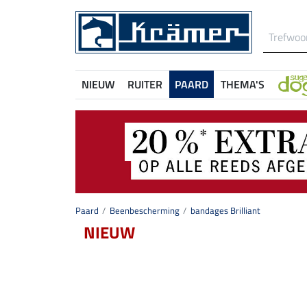
NIEUW
RUITER
PAARD
THEMA'S
Paard
Beenbescherming
bandages Brilliant
NIEUW