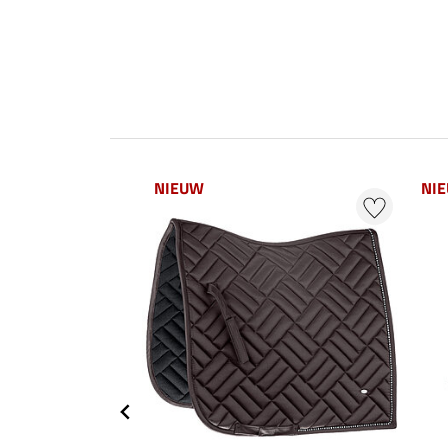
NIEUW
NI