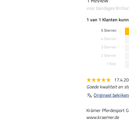
1 Review
voor bandages Brillia
1 van 1 Klanten kunn
5 Sterren
4 Sterren
3 Sterren
2 Sterren
1 Ster
17.4.2
Goede kwaliteit en sti
Origineel bekijken
Krämer Pferdesport G
www.kraemer.de