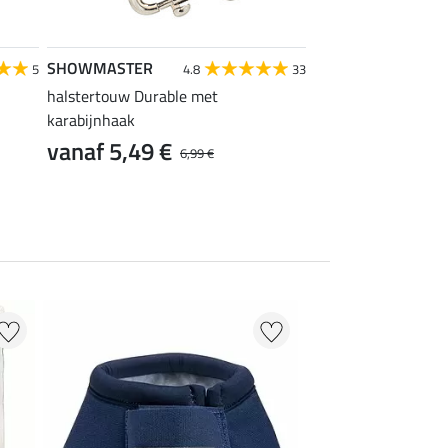
SHOWMASTER
SHOWMASTER
5
4.8
33
halstertouw Durable met
halstertouw Durabl
karabijnhaak
paniekhaken
vanaf 5,49 €
vanaf 5,99 €
6,99 €