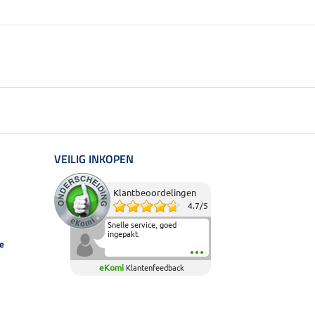
VEILIG INKOPEN
Klantbeoordelingen
4.7
/
5
Snelle service, goed
ingepakt.
e
eKomi
Klantenfeedback