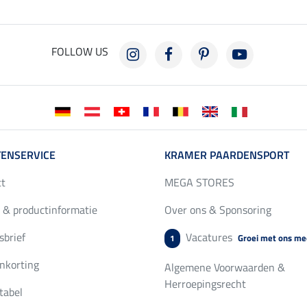
FOLLOW US
ENSERVICE
KRAMER PAARDENSPORT
ct
MEGA STORES
 & productinformatie
Over ons & Sponsoring
brief
Vacatures
Groei met ons me
1
nkorting
Algemene Voorwaarden &
Herroepingsrecht
tabel