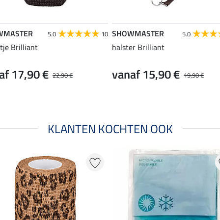
WMASTER
SHOWMASTER
5.0
10
5.0
je Brilliant
halster Brilliant
af 17,90 €
vanaf 15,90 €
22,90 €
19,90 €
KLANTEN KOCHTEN OOK