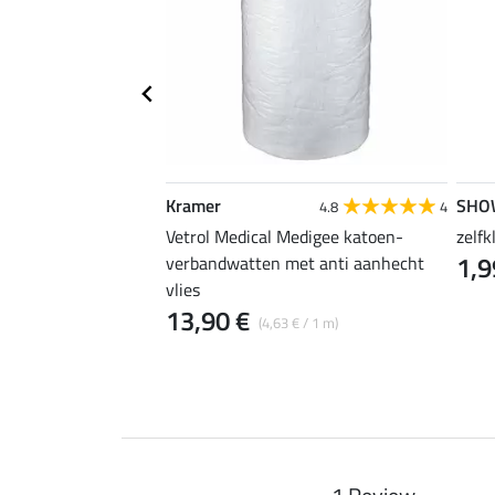
Kramer
SHO
3.7
7
4.8
4
Soft Edge
Vetrol Medical Medigee katoen-
zelf
1,9
verbandwatten met anti aanhecht
vlies
13,90 €
(4,63 € / 1 m)