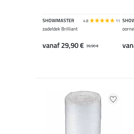
SHOWMASTER
SHO
4.8
11
zadeldek Brilliant
oornet
vanaf 29,90 €
van
39,90 €