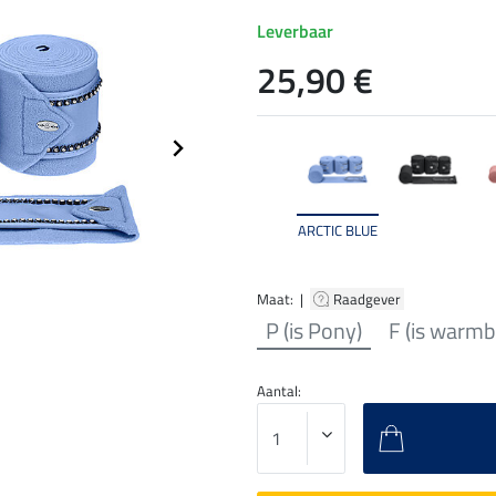
Leverbaar
25,90 €
ARCTIC BLUE
Maat: |
Raadgever
P (is Pony)
F (is warmb
Aantal: