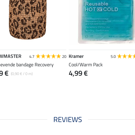
WMASTER
Kramer
4.7
20
5.0
klevende bandage Recovery
Cool/Warm Pack
9 €
4,99 €
(0,90 € / 0 m)
REVIEWS