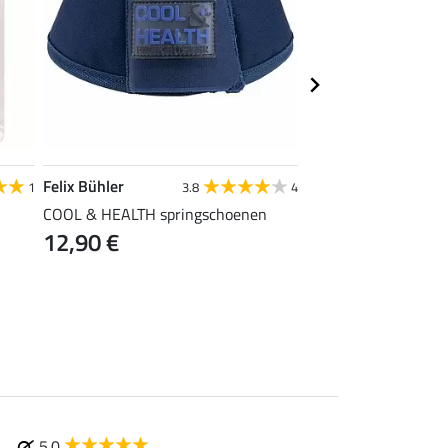
Felix Bühler
SHOWMASTER
1
3.8
4
COOL & HEALTH springschoenen
springschoenen Soft
12,90 €
11,90 €
5.0