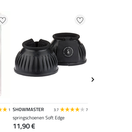
SHOWMASTER
Felix Bühler
1
3.7
7
springschoenen Soft Edge
COOL & HEALTH spr
11,90 €
12,90 €