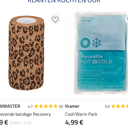
WMASTER
Kramer
4.7
20
5.0
klevende bandage Recovery
Cool/Warm Pack
9 €
4,99 €
(0,90 € / 0 m)