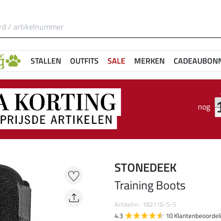
STALLEN
OUTFITS
SALE
MERKEN
CADEAUBON
nog
STONEDEEK
Training Boots
Artikelnr.: 182110-S-S
4.3
10 Klantenbeoordel