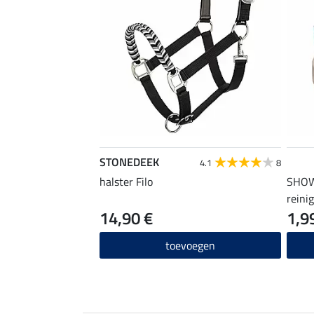
STONEDEEK
4.1
8
halster Filo
SHOW
reini
14,90 €
1,9
toevoegen