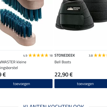
STONEDEEK
4.9
18
3.8
MASTER kleine
Bell Boots
gingsborstel
9 €
22,90 €
toevoegen
toevoegen
KLANTEN KOCHTEN OOK