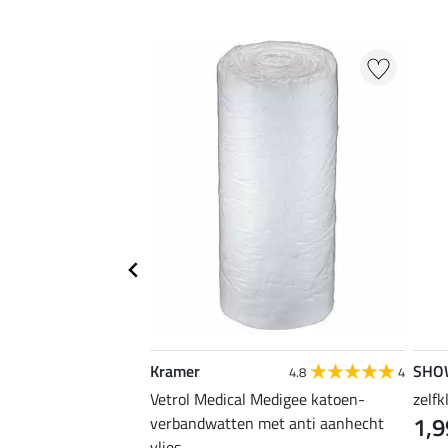
Kramer
SHO
3.8
4
4.8
4
springschoenen
Vetrol Medical Medigee katoen-
zelf
1,9
verbandwatten met anti aanhecht
vlies