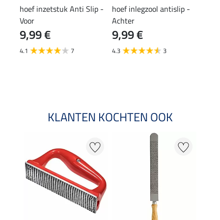
hoef inzetstuk Anti Slip -
hoef inlegzool antislip -
hoef
Voor
Achter
9,99 €
9,99 €
34
4.1
7
4.3
3
2.5
KLANTEN KOCHTEN OOK