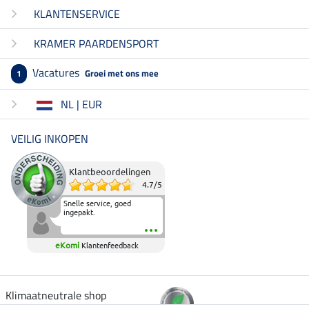
KLANTENSERVICE
KRAMER PAARDENSPORT
Vacatures
Groei met ons mee
1
NL | EUR
VEILIG INKOPEN
Klantbeoordelingen
4.7
/
5
Snelle service, goed
ingepakt.
eKomi
Klantenfeedback
Klimaatneutrale shop