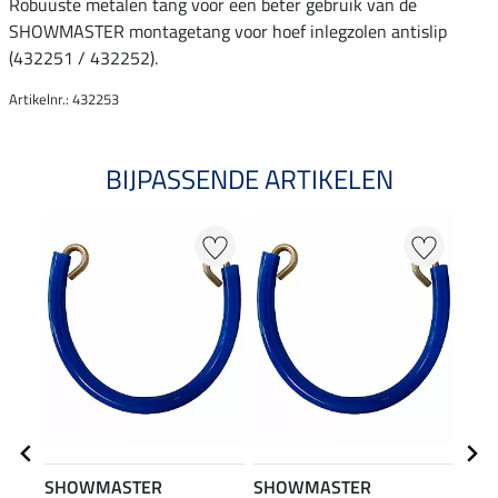
Robuuste metalen tang voor een beter gebruik van de
SHOWMASTER montagetang voor hoef inlegzolen antislip
(432251 / 432252).
Artikelnr.: 432253
BIJPASSENDE ARTIKELEN
SHOWMASTER
SHOWMASTER
Kra