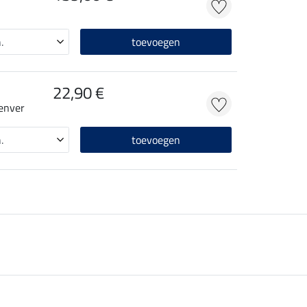
toevoegen
22,90 €
Denver
toevoegen