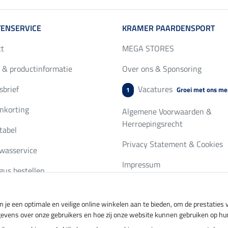
ENSERVICE
KRAMER PAARDENSPORT
ct
MEGA STORES
 & productinformatie
Over ons & Sponsoring
brief
Vacatures
Groei met ons me
1
nkorting
Algemene Voorwaarden &
Herroepingsrecht
tabel
Privacy Statement & Cookies
wasservice
Impressum
gus bestellen
 je een optimale en veilige online winkelen aan te bieden, om de prestatie
ing per
Veilig betalen met
gevens over onze gebruikers en hoe zij onze website kunnen gebruiken op hu