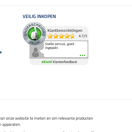
VEILIG INKOPEN
Klantbeoordelingen
4.7
/
5
Snelle service, goed
ingepakt.
e
eKomi
Klantenfeedback
s van onze website te meten en om relevante producten
n apparaten.