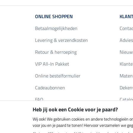
ONLINE SHOPPEN
KLANT
Betaalmogelijkheden
Conta
Levering & verzendkosten
Advies
Retour & herroeping
Nieuws
VIP All-In Pakket
Klante
Online bestelformulier
Maten
Cadeaubonnen
Deken
FAQ
Catalo
Heb jij ook een Cookie voor je paard?
Wij ook! We gebruiken cookies en andere technologieën om
Klimaatneutrale shop
Verzend
voor jou en je paard te tonen! Hiervoor verzamelen we ge