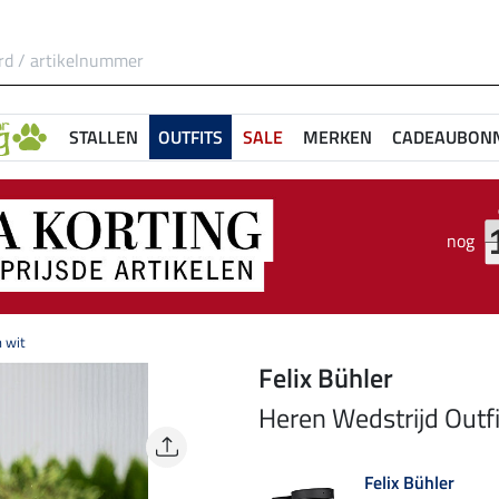
STALLEN
OUTFITS
SALE
MERKEN
CADEAUBON
nog
n wit
Felix Bühler
Heren Wedstrijd Outfit
Felix Bühler