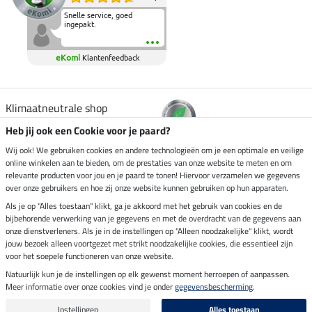
Snelle service, goed
ingepakt.
eKomi
Klantenfeedback
Klimaatneutrale shop
Heb jij ook een Cookie voor je paard?
Verzending per
Wij ook! We gebruiken cookies en andere technologieën om je een optimale en veilige
online winkelen aan te bieden, om de prestaties van onze website te meten en om
relevante producten voor jou en je paard te tonen! Hiervoor verzamelen we gegevens
over onze gebruikers en hoe zij onze website kunnen gebruiken op hun apparaten.
Veilig betalen met
Als je op "Alles toestaan" klikt, ga je akkoord met het gebruik van cookies en de
bijbehorende verwerking van je gegevens en met de overdracht van de gegevens aan
onze dienstverleners. Als je in de instellingen op "Alleen noodzakelijke" klikt, wordt
jouw bezoek alleen voortgezet met strikt noodzakelijke cookies, die essentieel zijn
Impressum
voor het soepele functioneren van onze website.
Natuurlijk kun je de instellingen op elk gewenst moment herroepen of aanpassen.
Meer informatie over onze cookies vind je onder
gegevensbescherming
.
Laatste update op 08.08.2026 om 06:59 uur
Alle prijzen in euro's, incl. BTW, excl. verzendkosten.
Instellingen
Alles toestaan