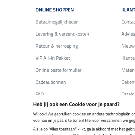
ONLINE SHOPPEN
KLANT
Betaalmogelijkheden
Conta
Levering & verzendkosten
Advies
Retour & herroeping
Nieuws
VIP All-In Pakket
Klante
Online bestelformulier
Maten
Cadeaubonnen
Deken
FAQ
Catalo
Heb jij ook een Cookie voor je paard?
Wij ook! We gebruiken cookies en andere technologieën om
Klimaatneutrale shop
Verzend
voor jou en je paard te tonen! Hiervoor verzamelen we ge
Als je op "Alles toestaan" klikt, ga je akkoord met het g