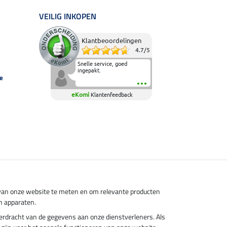
VEILIG INKOPEN
Klantbeoordelingen
4.7
/
5
Snelle service, goed
ingepakt.
e
eKomi
Klantenfeedback
s van onze website te meten en om relevante producten
n apparaten.
overdracht van de gegevens aan onze dienstverleners. Als