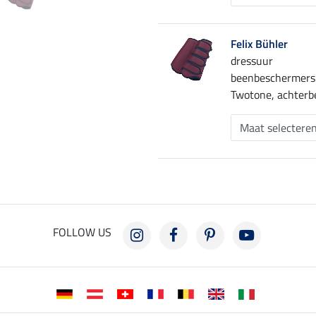
Felix Bühler
dressuur
beenbeschermers
Twotone, achter
FOLLOW US