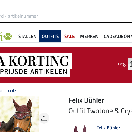
STALLEN
OUTFITS
SALE
MERKEN
CADEAUBON
nog
in mahonie
Felix Bühler
Outfit Twotone & Cry
Felix Bühler