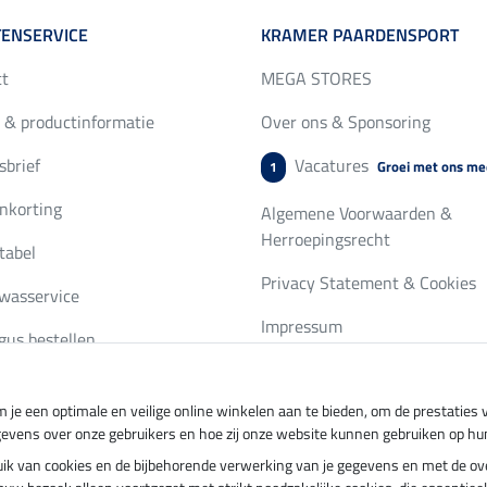
ENSERVICE
KRAMER PAARDENSPORT
ct
MEGA STORES
 & productinformatie
Over ons & Sponsoring
brief
Vacatures
Groei met ons me
1
nkorting
Algemene Voorwaarden &
Herroepingsrecht
tabel
Privacy Statement & Cookies
wasservice
Impressum
gus bestellen
 je een optimale en veilige online winkelen aan te bieden, om de prestatie
ing per
Veilig betalen met
gevens over onze gebruikers en hoe zij onze website kunnen gebruiken op hu
ebruik van cookies en de bijbehorende verwerking van je gegevens en met de 