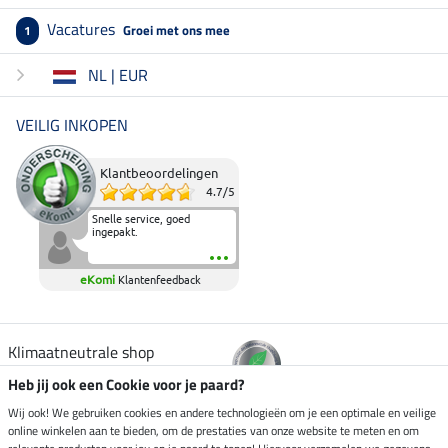
Vacatures
Groei met ons mee
1
NL | EUR
VEILIG INKOPEN
Klantbeoordelingen
4.7
/
5
Snelle service, goed
ingepakt.
eKomi
Klantenfeedback
Klimaatneutrale shop
Heb jij ook een Cookie voor je paard?
Verzending per
Wij ook! We gebruiken cookies en andere technologieën om je een optimale en veilige
online winkelen aan te bieden, om de prestaties van onze website te meten en om