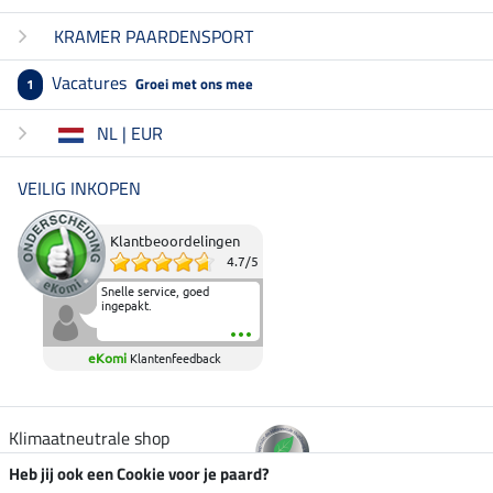
KRAMER PAARDENSPORT
Vacatures
Groei met ons mee
1
NL | EUR
VEILIG INKOPEN
Klantbeoordelingen
4.7
/
5
Snelle service, goed
ingepakt.
eKomi
Klantenfeedback
Klimaatneutrale shop
Heb jij ook een Cookie voor je paard?