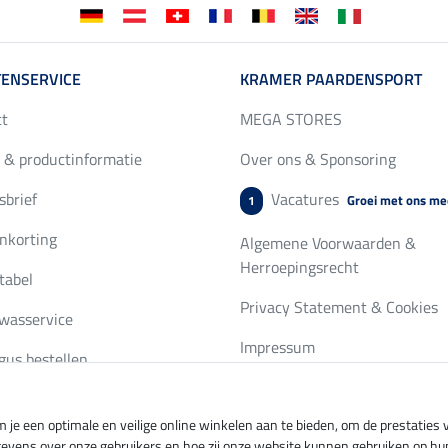
ENSERVICE
KRAMER PAARDENSPORT
ct
MEGA STORES
 & productinformatie
Over ons & Sponsoring
brief
Vacatures
Groei met ons me
1
nkorting
Algemene Voorwaarden &
Herroepingsrecht
tabel
Privacy Statement & Cookies
wasservice
Impressum
gus bestellen
 je een optimale en veilige online winkelen aan te bieden, om de prestatie
ing per
Veilig betalen met
gevens over onze gebruikers en hoe zij onze website kunnen gebruiken op hu