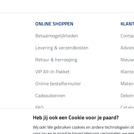
ONLINE SHOPPEN
KLANT
Betaalmogelijkheden
Conta
Levering & verzendkosten
Advies
Retour & herroeping
Nieuws
VIP All-In Pakket
Klante
Online bestelformulier
Maten
Cadeaubonnen
Deken
FAQ
Catalo
Heb jij ook een Cookie voor je paard?
Wij ook! We gebruiken cookies en andere technologieën om
Klimaatneutrale shop
Verzend
voor jou en je paard te tonen! Hiervoor verzamelen we ge