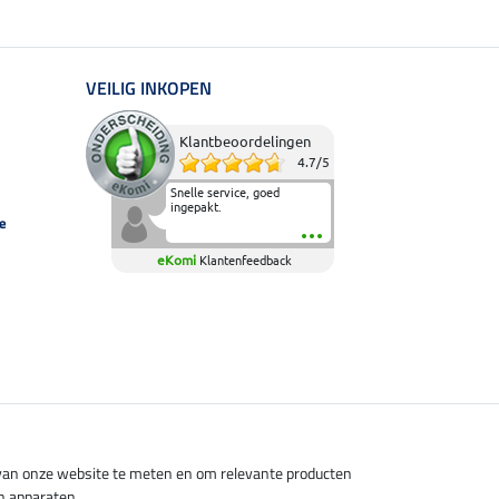
VEILIG INKOPEN
Klantbeoordelingen
4.7
/
5
Snelle service, goed
ingepakt.
e
eKomi
Klantenfeedback
s van onze website te meten en om relevante producten
n apparaten.