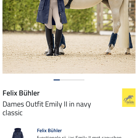
Felix Bühler
Dames Outfit Emily II in navy
classic
Felix Bühler
functionele rij-jas Emily II met capuchon