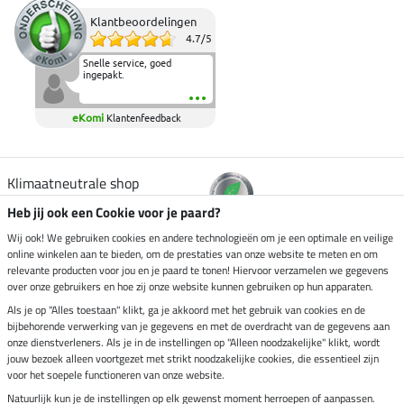
Klantbeoordelingen
4.7
/
5
Snelle service, goed
ingepakt.
eKomi
Klantenfeedback
Klimaatneutrale shop
Heb jij ook een Cookie voor je paard?
Verzending per
Wij ook! We gebruiken cookies en andere technologieën om je een optimale en veilige
online winkelen aan te bieden, om de prestaties van onze website te meten en om
relevante producten voor jou en je paard te tonen! Hiervoor verzamelen we gegevens
over onze gebruikers en hoe zij onze website kunnen gebruiken op hun apparaten.
Veilig betalen met
Als je op "Alles toestaan" klikt, ga je akkoord met het gebruik van cookies en de
bijbehorende verwerking van je gegevens en met de overdracht van de gegevens aan
onze dienstverleners. Als je in de instellingen op "Alleen noodzakelijke" klikt, wordt
jouw bezoek alleen voortgezet met strikt noodzakelijke cookies, die essentieel zijn
Impressum
voor het soepele functioneren van onze website.
Natuurlijk kun je de instellingen op elk gewenst moment herroepen of aanpassen.