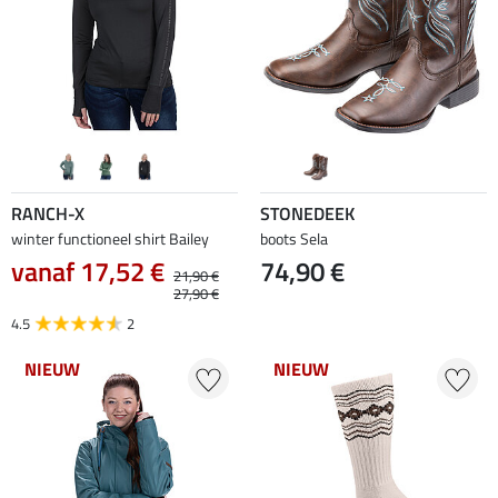
RANCH-X
STONEDEEK
winter functioneel shirt Bailey
boots Sela
vanaf 17,52 €
74,90 €
21,90 €
27,90 €
4.5
2
NIEUW
NIEUW