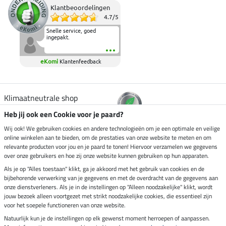
Klantbeoordelingen
4.7
/
5
Snelle service, goed
ingepakt.
eKomi
Klantenfeedback
Klimaatneutrale shop
Heb jij ook een Cookie voor je paard?
Verzending per
Wij ook! We gebruiken cookies en andere technologieën om je een optimale en veilige
online winkelen aan te bieden, om de prestaties van onze website te meten en om
relevante producten voor jou en je paard te tonen! Hiervoor verzamelen we gegevens
over onze gebruikers en hoe zij onze website kunnen gebruiken op hun apparaten.
Veilig betalen met
Als je op "Alles toestaan" klikt, ga je akkoord met het gebruik van cookies en de
bijbehorende verwerking van je gegevens en met de overdracht van de gegevens aan
onze dienstverleners. Als je in de instellingen op "Alleen noodzakelijke" klikt, wordt
jouw bezoek alleen voortgezet met strikt noodzakelijke cookies, die essentieel zijn
voor het soepele functioneren van onze website.
Impressum
Natuurlijk kun je de instellingen op elk gewenst moment herroepen of aanpassen.