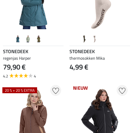
STONEDEEK
STONEDEEK
regenjas Harper
thermosokken Mika
79,90 €
4,99 €
4.2
4
NIEUW
20 % + 20 % EXTRA