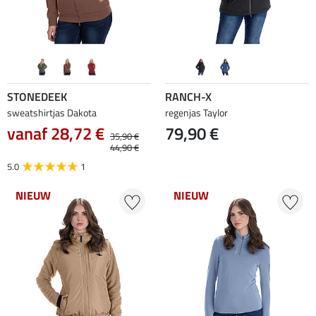
STONEDEEK
RANCH-X
sweatshirtjas Dakota
regenjas Taylor
vanaf 28,72 €
79,90 €
35,90 €
44,90 €
5.0
1
NIEUW
NIEUW