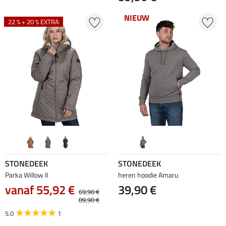
NIEUW
22 % + 20 % EXTRA
STONEDEEK
STONEDEEK
Parka Willow II
heren hoodie Amaru
vanaf 55,92 €
39,90 €
69,90 €
89,90 €
5.0
1