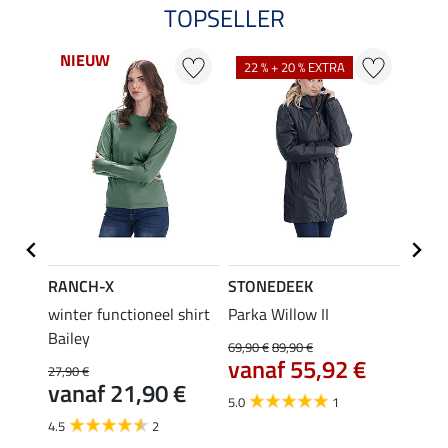
TOPSELLER
NIEUW
NI
22 % + 20 % EXTRA
RANCH-X
STONEDEEK
STON
 super
winter functioneel shirt
Parka Willow II
sweat
Bailey
69,90 €
89,90 €
44,90 
vanaf 55,92 €
van
27,90 €
vanaf 21,90 €
5.0
1
5.0
4.5
2