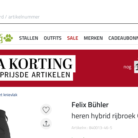
STALLEN
OUTFITS
SALE
MERKEN
CADEAUBON
nog
t knievlak
Felix Bühler
heren hybrid rijbroek
Artikelnr.: 840013-46-S