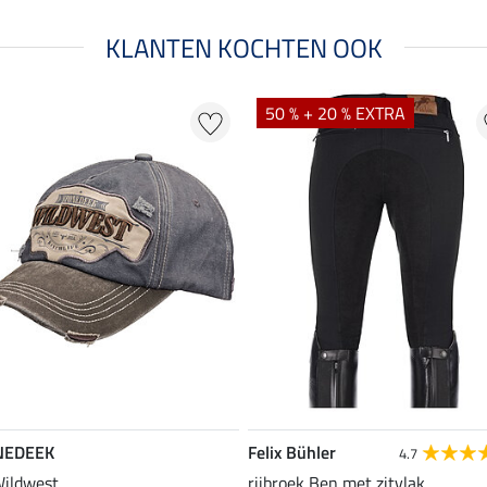
KLANTEN KOCHTEN OOK
50 % + 20 % EXTRA
NEDEEK
Felix Bühler
4.7
Wildwest
rijbroek Ben met zitvlak