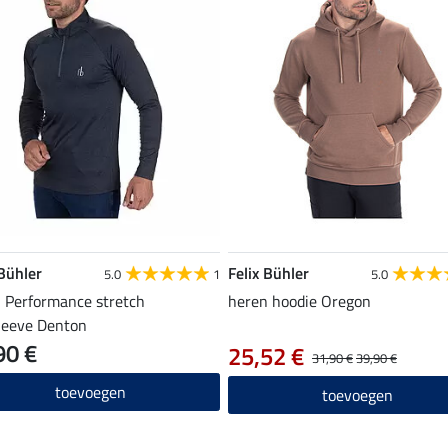
 Bühler
Felix Bühler
5.0
1
5.0
 Performance stretch
heren hoodie Oregon
leeve Denton
90 €
25,52 €
31,90 €
39,90 €
toevoegen
toevoegen