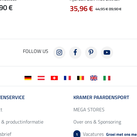
90 €
35,96 €
44,95 €
89,90 €
FOLLOW US
ENSERVICE
KRAMER PAARDENSPORT
ct
MEGA STORES
 & productinformatie
Over ons & Sponsoring
brief
Vacatures
Groei met ons me
1