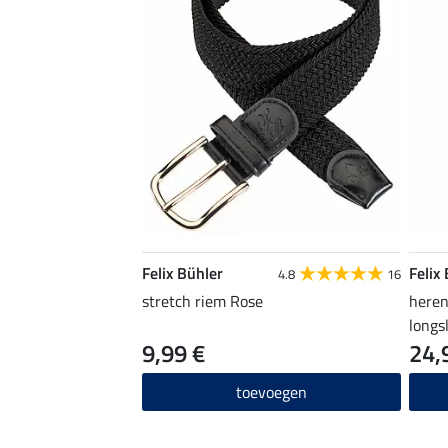
Felix Bühler
Felix
4.8
16
stretch riem Rose
heren
longs
9,99 €
24,
toevoegen