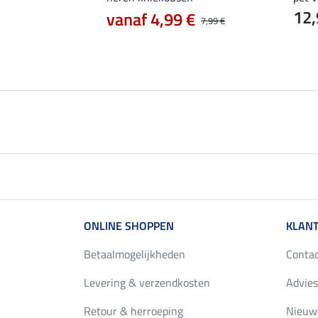
12,
vanaf 4,99 €
7,99 €
0 €
64,90 €
ONLINE SHOPPEN
KLANT
Betaalmogelijkheden
Conta
Levering & verzendkosten
Advies
Retour & herroeping
Nieuws