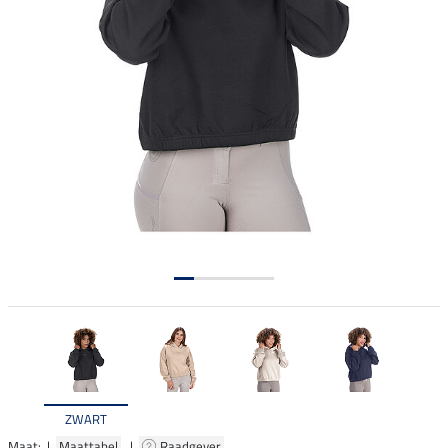
ZWART
Maat: |
Maattabel
|
Raadgever