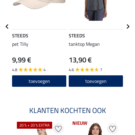
STEEDS
STEEDS
Equi
pet Tilly
tanktop Megan
grip 
zitv
9,99 €
13,90 €
49
4.8
4
4.6
7
4.8
toevoegen
toevoegen
KLANTEN KOCHTEN OOK
NIEUW
NI
20 % + 20 % EXTRA