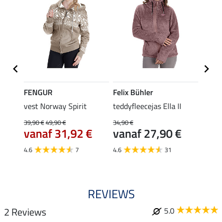
FENGUR
Felix Bühler
Felix
da
vest Norway Spirit
teddyfleecejas Ella II
fleec
39,90 €
49,90 €
34,90 €
34,90 
vanaf 31,92 €
vanaf 27,90 €
van
4.6
7
4.6
31
4.8
REVIEWS
2 Reviews
5.0