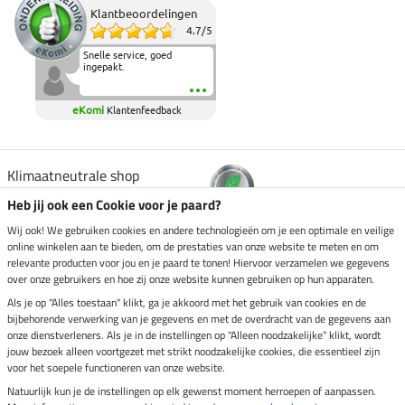
Klantbeoordelingen
4.7
/
5
Snelle service, goed
ingepakt.
eKomi
Klantenfeedback
Klimaatneutrale shop
Heb jij ook een Cookie voor je paard?
Verzending per
Wij ook! We gebruiken cookies en andere technologieën om je een optimale en veilige
online winkelen aan te bieden, om de prestaties van onze website te meten en om
relevante producten voor jou en je paard te tonen! Hiervoor verzamelen we gegevens
over onze gebruikers en hoe zij onze website kunnen gebruiken op hun apparaten.
Veilig betalen met
Als je op "Alles toestaan" klikt, ga je akkoord met het gebruik van cookies en de
bijbehorende verwerking van je gegevens en met de overdracht van de gegevens aan
onze dienstverleners. Als je in de instellingen op "Alleen noodzakelijke" klikt, wordt
jouw bezoek alleen voortgezet met strikt noodzakelijke cookies, die essentieel zijn
Impressum
voor het soepele functioneren van onze website.
Natuurlijk kun je de instellingen op elk gewenst moment herroepen of aanpassen.