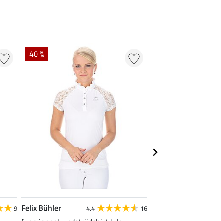
40 %
25 % + 20 % EXTR
Felix Bühler
Felix Bühler
9
4.4
16