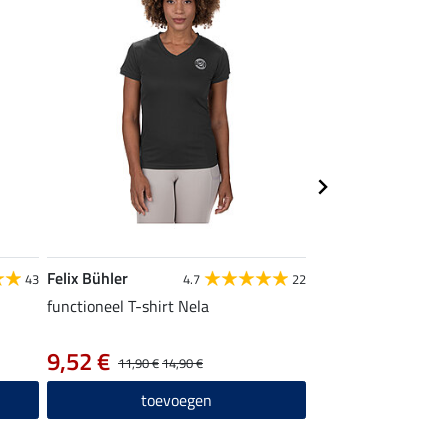
Felix Bühler
Felix Bühler
43
4.7
22
functioneel T-shirt Nela
functionele pet Lili
12,90 €
9,52 €
11,90 €
14,90 €
toevo
toevoegen