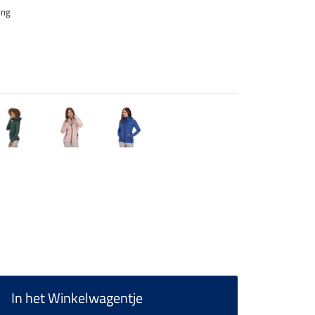
ing
In het Winkelwagentje