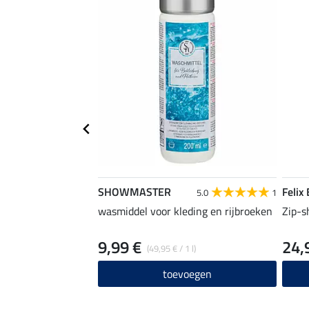
SHOWMASTER
Felix
5.0
1
wasmiddel voor kleding en rijbroeken
Zip-s
9,99 €
24,
(49,95 € / 1 l)
toevoegen