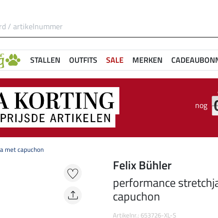
STALLEN
OUTFITS
SALE
MERKEN
CADEAUBON
nog
la met capuchon
Felix Bühler
performance stretchj
capuchon
Artikelnr.: 653726-XL-S