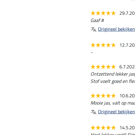
29.7.2
Gaaf #
Origineel bekijken
12.7.2
-
6.7.20
Ontzettend lekker jas
Stof voelt goed en fle
10.6.2
Mooie jas, valt op maa
Origineel bekijken
14.5.2
Heel lekker vest!! Fijn