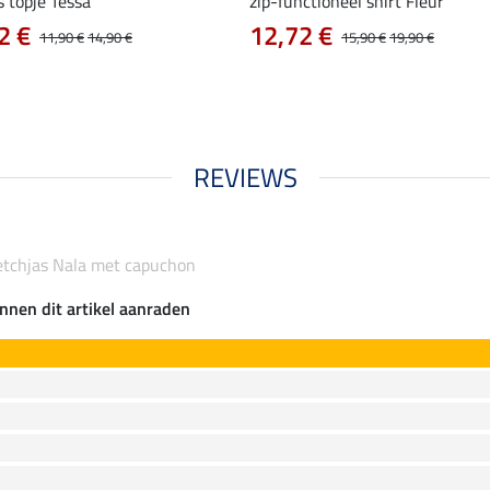
s topje Tessa
zip-functioneel shirt Fleur
2 €
12,72 €
11,90 €
14,90 €
15,90 €
19,90 €
REVIEWS
etchjas Nala met capuchon
nnen dit artikel aanraden