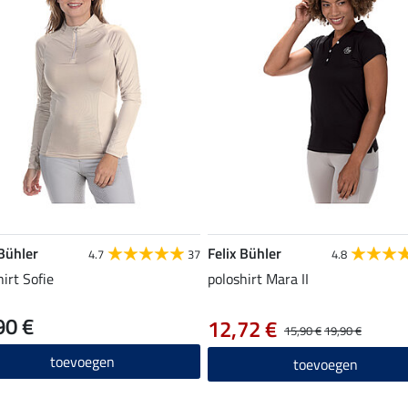
 Bühler
Felix Bühler
4.7
37
4.8
hirt Sofie
poloshirt Mara II
90 €
12,72 €
15,90 €
19,90 €
toevoegen
toevoegen