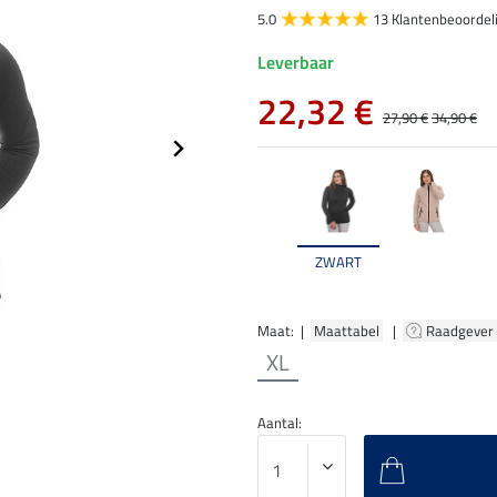
5.0
13 Klantenbeoordel
Leverbaar
22,32 €
27,90 €
34,90 €
ZWART
Maat: |
Maattabel
|
Raadgever
XL
Aantal: