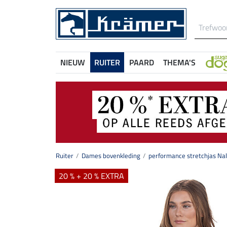
NIEUW
RUITER
PAARD
THEMA'S
Ruiter
Dames bovenkleding
performance stretchjas Na
20 % + 20 % EXTRA