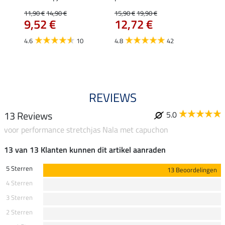
uchon
wedstr
11,90 €
14,90 €
15,90 €
19,90 €
9,52 €
12,72 €
24,90 
€
van
4.6
10
4.8
42
4.4
REVIEWS
13 Reviews
5.0
voor performance stretchjas Nala met capuchon
13 van 13 Klanten kunnen dit artikel aanraden
5 Sterren
13 Beoordelingen
4 Sterren
3 Sterren
2 Sterren