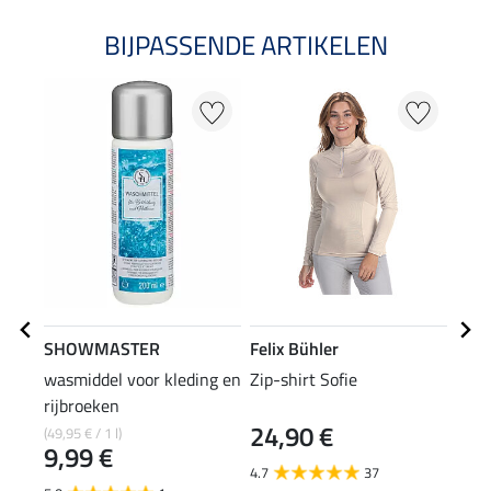
BIJPASSENDE ARTIKELEN
20
SHOWMASTER
Felix Bühler
Feli
wasmiddel voor kleding en
Zip-shirt Sofie
polo
rijbroeken
24,90 €
(49,95 € / 1 l)
15,90
9,99 €
12
4.7
37