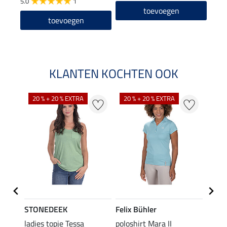
5.0
1
4.8
toevoegen
toevoegen
KLANTEN KOCHTEN OOK
20 % + 20 % EXTRA
20 % + 20 % EXTRA
40 %
STONEDEEK
Felix Bühler
Felix
Klara
ladies topje Tessa
poloshirt Mara II
funct