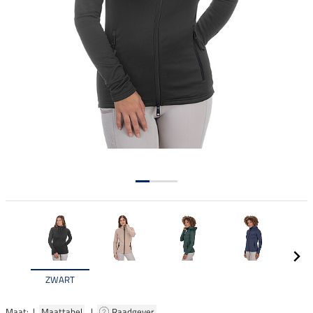
ZWART
Maat: |
Maattabel
|
Raadgever