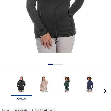
ZWART
Maat: |
Maattabel
|
Raadgever