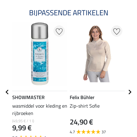
BIJPASSENDE ARTIKELEN
20
SHOWMASTER
Felix Bühler
Feli
wasmiddel voor kleding en
Zip-shirt Sofie
polo
rijbroeken
24,90 €
(49,95 € / 1 l)
15,90
9,99 €
12
4.7
37