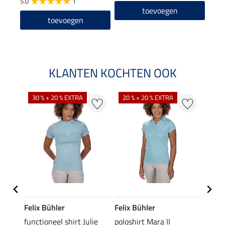
5.0
1
4.8
toevoegen
toevoegen
KLANTEN KOCHTEN OOK
30 % + 20 % EXTRA
20 % + 20 % EXTRA
20 %
Felix Bühler
Felix Bühler
STON
Jule
functioneel shirt Julie
poloshirt Mara II
ladies