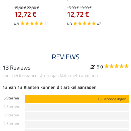
uchon
15,90 €
22,90 €
15,90 €
19,90 €
11,90 
12,72 €
12,72 €
9,5
4.9
11
4.8
42
4.6
REVIEWS
13 Reviews
5.0
voor performance stretchjas Nala met capuchon
13 van 13 Klanten kunnen dit artikel aanraden
5 Sterren
13 Beoordelingen
4 Sterren
3 Sterren
2 Sterren