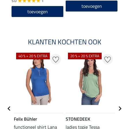
5.0
1
4.8
toevoegen
toevoegen
KLANTEN KOCHTEN OOK
40 % + 20 % EXTRA
20 % + 20 % EXTRA
20 %
Felix Bühler
STONEDEEK
Felix
functioneel shirt Lana
ladies topje Tessa
zip-fu