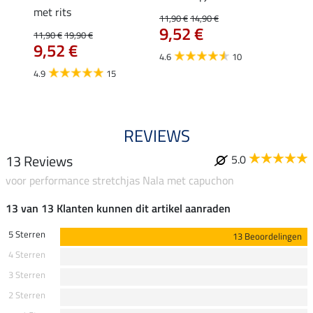
met rits
Fleur
11,90 €
14,90 €
9,52 €
11,90 €
19,90 €
15,90 
€
9,52 €
12,
4.6
10
4.9
15
4.9
REVIEWS
13 Reviews
5.0
voor performance stretchjas Nala met capuchon
13 van 13 Klanten kunnen dit artikel aanraden
5 Sterren
13 Beoordelingen
4 Sterren
3 Sterren
2 Sterren