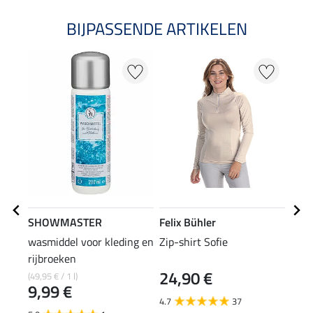
BIJPASSENDE ARTIKELEN
20
SHOWMASTER
Felix Bühler
Feli
wasmiddel voor kleding en
Zip-shirt Sofie
polo
rijbroeken
24,90 €
(49,95 € / 1 l)
15,90
9,99 €
12
4.7
37