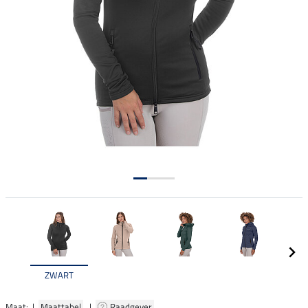
ZWART
Maat: |
Maattabel
|
Raadgever