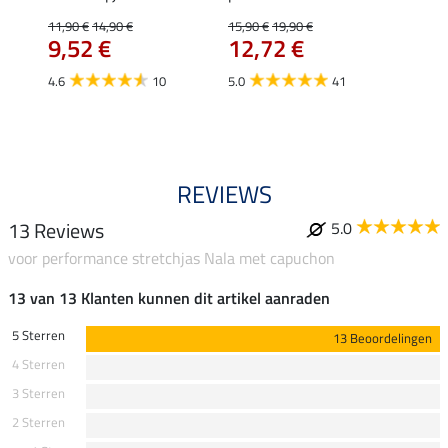
Fleur
11,90 €
14,90 €
15,90 €
19,90 €
9,52 €
12,72 €
15,90 
12,
4.6
10
5.0
41
4.9
REVIEWS
13 Reviews
5.0
voor performance stretchjas Nala met capuchon
13 van 13 Klanten kunnen dit artikel aanraden
5 Sterren
13 Beoordelingen
4 Sterren
3 Sterren
2 Sterren