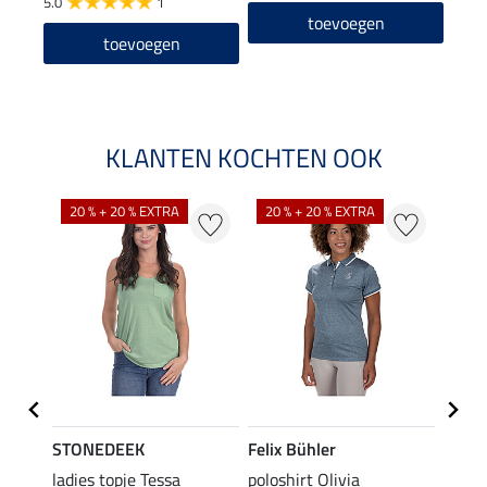
5.0
1
4.8
toevoegen
toevoegen
KLANTEN KOCHTEN OOK
20 % + 20 % EXTRA
20 % + 20 % EXTRA
20 %
STONEDEEK
Felix Bühler
Felix
ladies topje Tessa
poloshirt Olivia
zip-fu