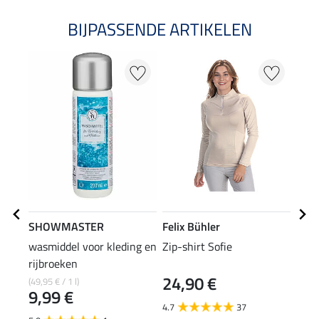
BIJPASSENDE ARTIKELEN
20
SHOWMASTER
Felix Bühler
Feli
wasmiddel voor kleding en
Zip-shirt Sofie
polo
rijbroeken
24,90 €
(49,95 € / 1 l)
15,90
9,99 €
12
4.7
37