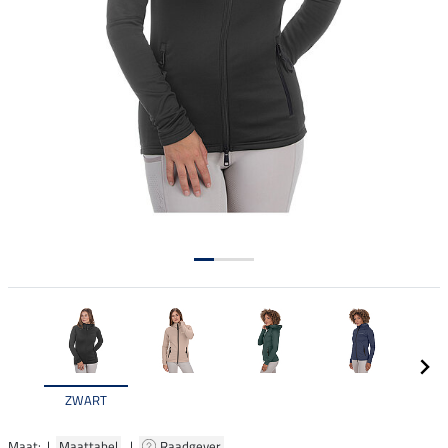
ZWART
Maat: |
Maattabel
|
Raadgever