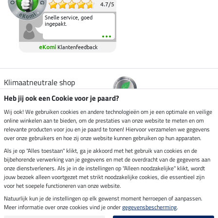
4.7
/
5
Snelle service, goed
ingepakt.
eKomi
Klantenfeedback
Klimaatneutrale shop
Heb jij ook een Cookie voor je paard?
Verzending per
Wij ook! We gebruiken cookies en andere technologieën om je een optimale en veilige
online winkelen aan te bieden, om de prestaties van onze website te meten en om
relevante producten voor jou en je paard te tonen! Hiervoor verzamelen we gegevens
over onze gebruikers en hoe zij onze website kunnen gebruiken op hun apparaten.
Veilig betalen met
Als je op "Alles toestaan" klikt, ga je akkoord met het gebruik van cookies en de
bijbehorende verwerking van je gegevens en met de overdracht van de gegevens aan
onze dienstverleners. Als je in de instellingen op "Alleen noodzakelijke" klikt, wordt
jouw bezoek alleen voortgezet met strikt noodzakelijke cookies, die essentieel zijn
voor het soepele functioneren van onze website.
Impressum
Natuurlijk kun je de instellingen op elk gewenst moment herroepen of aanpassen.
Meer informatie over onze cookies vind je onder
gegevensbescherming
.
Laatste update op 09.08.2026 om 07:13 uur