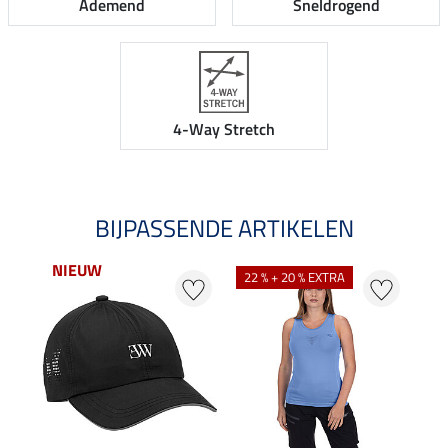
Ademend
Sneldrogend
4-Way Stretch
BIJPASSENDE ARTIKELEN
NIEUW
NI
22 % + 20 % EXTRA