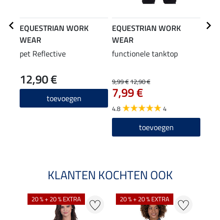
EQUESTRIAN WORK
EQUESTRIAN WORK
EQU
WEAR
WEAR
WE
pet Reflective
functionele tanktop
func
12,90 €
24
9,99 €
12,90 €
7,99 €
5.0
toevoegen
4.8
4
toevoegen
KLANTEN KOCHTEN OOK
20 % + 20 % EXTRA
20 % + 20 % EXTRA
20 %