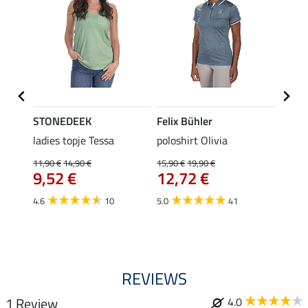
STONEDEEK
Felix Bühler
Felix
ladies topje Tessa
poloshirt Olivia
zip-fu
Fleur
11,90 €
14,90 €
15,90 €
19,90 €
9,52 €
12,72 €
15,90 
12,
4.6
10
5.0
41
4.9
REVIEWS
1 Review
4.0