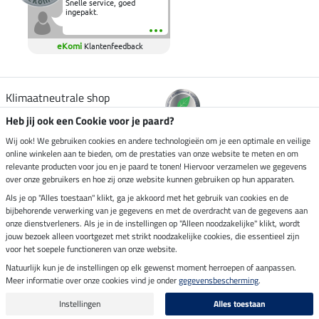
Snelle service, goed
ingepakt.
eKomi
Klantenfeedback
Klimaatneutrale shop
Heb jij ook een Cookie voor je paard?
Verzending per
Wij ook! We gebruiken cookies en andere technologieën om je een optimale en veilige
online winkelen aan te bieden, om de prestaties van onze website te meten en om
relevante producten voor jou en je paard te tonen! Hiervoor verzamelen we gegevens
over onze gebruikers en hoe zij onze website kunnen gebruiken op hun apparaten.
Veilig betalen met
Als je op "Alles toestaan" klikt, ga je akkoord met het gebruik van cookies en de
bijbehorende verwerking van je gegevens en met de overdracht van de gegevens aan
onze dienstverleners. Als je in de instellingen op "Alleen noodzakelijke" klikt, wordt
jouw bezoek alleen voortgezet met strikt noodzakelijke cookies, die essentieel zijn
voor het soepele functioneren van onze website.
Impressum
Natuurlijk kun je de instellingen op elk gewenst moment herroepen of aanpassen.
Meer informatie over onze cookies vind je onder
gegevensbescherming
.
Laatste update op 08.08.2026 om 14:33 uur
Alle prijzen in euro's, incl. BTW, excl. verzendkosten.
Instellingen
Alles toestaan