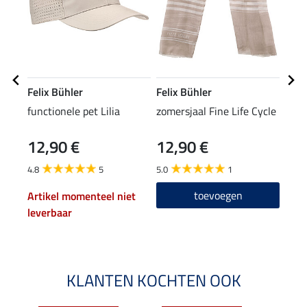
Felix Bühler
Felix Bühler
Feli
functionele pet Lilia
zomersjaal Fine Life Cycle
softs
Cora
12,90 €
12,90 €
69
4.8
5
5.0
1
5.0
toevoegen
Artikel momenteel niet
leverbaar
KLANTEN KOCHTEN OOK