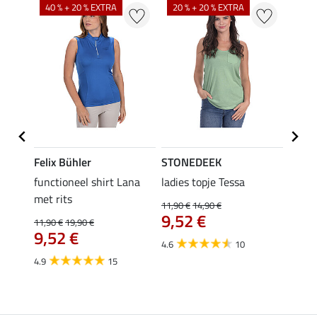
40 % + 20 % EXTRA
20 % + 20 % EXTRA
20 %
Felix Bühler
STONEDEEK
Felix
functioneel shirt Lana
ladies topje Tessa
zip-fu
met rits
Fleur
11,90 €
14,90 €
9,52 €
11,90 €
19,90 €
15,90 
9,52 €
12,
4.6
10
4.9
15
4.9