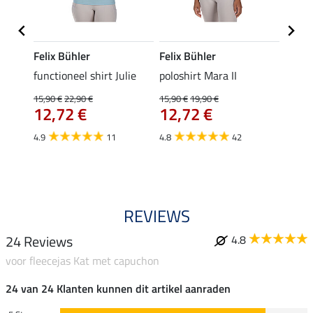
Felix Bühler
Felix Bühler
STON
Jule
functioneel shirt Julie
poloshirt Mara II
ladies
uchon
15,90 €
22,90 €
15,90 €
19,90 €
11,90 
12,72 €
12,72 €
9,5
4.9
11
4.8
42
4.6
REVIEWS
24 Reviews
4.8
voor fleecejas Kat met capuchon
24 van 24 Klanten kunnen dit artikel aanraden