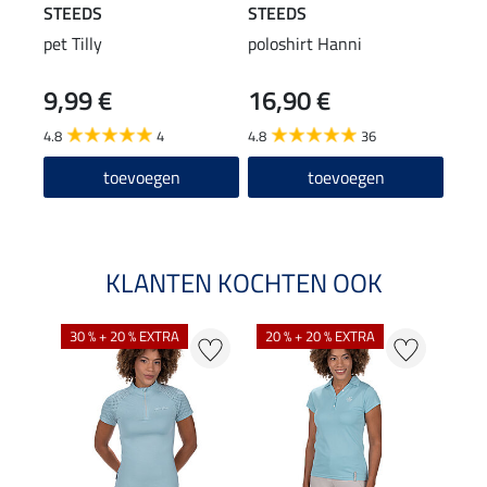
STEEDS
STEEDS
Equi
pet Tilly
poloshirt Hanni
high
Juli
9,99 €
16,90 €
59
4.8
4
4.8
36
4.7
toevoegen
toevoegen
KLANTEN KOCHTEN OOK
30 % + 20 % EXTRA
20 % + 20 % EXTRA
20 %