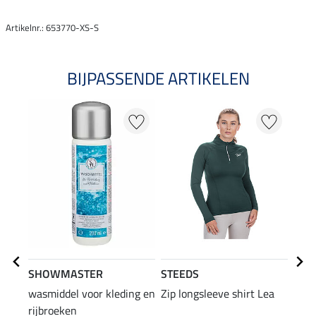
Artikelnr.: 653770-XS-S
BIJPASSENDE ARTIKELEN
20
SHOWMASTER
STEEDS
STE
wasmiddel voor kleding en
Zip longsleeve shirt Lea
swea
rijbroeken