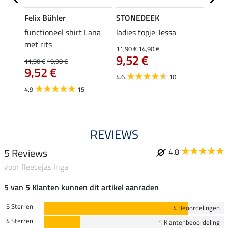
Felix Bühler
STONEDEEK
Felix
functioneel shirt Lana
ladies topje Tessa
zip-fu
met rits
Fleur
11,90 €
14,90 €
9,52 €
11,90 €
19,90 €
15,90 
9,52 €
12,
4.6
10
4.9
15
4.9
REVIEWS
5 Reviews
4.8
voor fleecejas Inga
5 van 5 Klanten kunnen dit artikel aanraden
5 Sterren
4 Beoordelingen
4 Sterren
1 Klantenbeoordeling