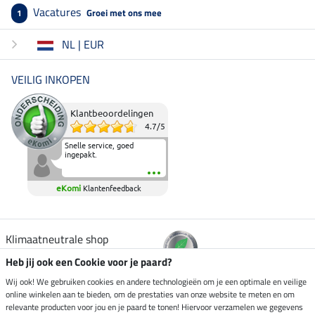
Vacatures
Groei met ons mee
1
NL | EUR
VEILIG INKOPEN
Klantbeoordelingen
4.7
/
5
Snelle service, goed
ingepakt.
eKomi
Klantenfeedback
Klimaatneutrale shop
Heb jij ook een Cookie voor je paard?
Verzending per
Wij ook! We gebruiken cookies en andere technologieën om je een optimale en veilige
online winkelen aan te bieden, om de prestaties van onze website te meten en om
relevante producten voor jou en je paard te tonen! Hiervoor verzamelen we gegevens