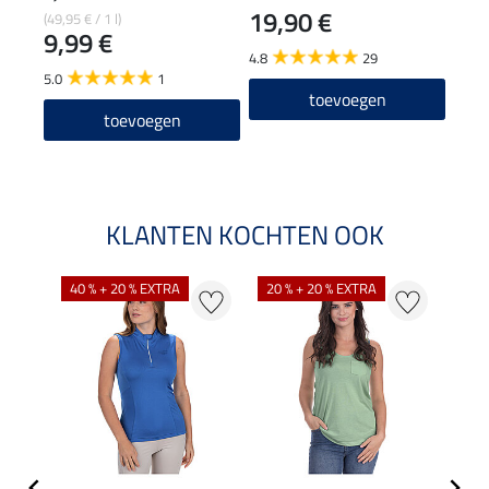
19,90 €
(49,95 € / 1 l)
27,90
9,99 €
22
4.8
29
5.0
1
5.0
toevoegen
toevoegen
KLANTEN KOCHTEN OOK
40 % + 20 % EXTRA
20 % + 20 % EXTRA
20 %