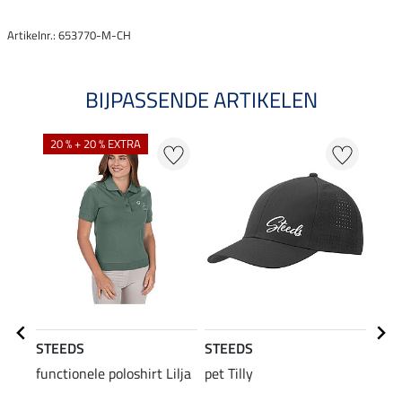
Artikelnr.: 653770-M-CH
BIJPASSENDE ARTIKELEN
20 % + 20 % EXTRA
20
STEEDS
STEEDS
STE
functionele poloshirt Lilja
pet Tilly
func
kor