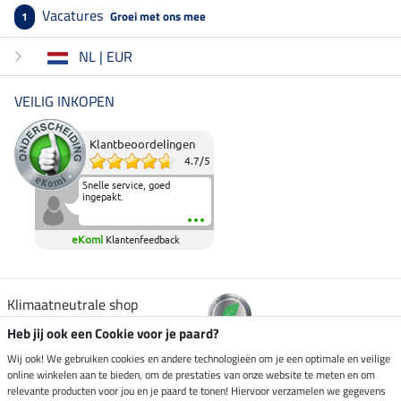
Vacatures
Groei met ons mee
1
NL | EUR
VEILIG INKOPEN
Klantbeoordelingen
4.7
/
5
Snelle service, goed
ingepakt.
eKomi
Klantenfeedback
Klimaatneutrale shop
Heb jij ook een Cookie voor je paard?
Verzending per
Wij ook! We gebruiken cookies en andere technologieën om je een optimale en veilige
online winkelen aan te bieden, om de prestaties van onze website te meten en om
relevante producten voor jou en je paard te tonen! Hiervoor verzamelen we gegevens