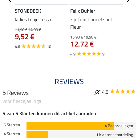
STONEDEEK
Felix Bühler
Felix
 Nela
ladies topje Tessa
zip-functioneel shirt
funct
Fleur
wedstr
11,90 €
14,90 €
9,52 €
15,90 €
19,90 €
24,90 
12,72 €
van
4.6
10
4.9
9
4.4
REVIEWS
5 Reviews
4.8
voor fleecejas Inga
5 van 5 Klanten kunnen dit artikel aanraden
5 Sterren
4 Beoordelingen
4 Sterren
1 Klantenbeoordeling