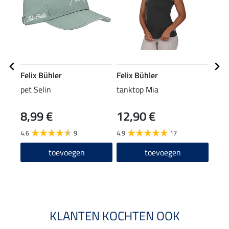
Felix Bühler
Felix Bühler
Feli
pet Selin
tanktop Mia
stret
8,99 €
12,90 €
27,90
22
4.6
9
4.9
17
5.0
toevoegen
toevoegen
KLANTEN KOCHTEN OOK