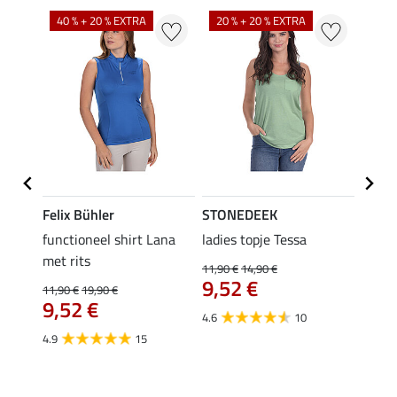
40 % + 20 % EXTRA
20 % + 20 % EXTRA
20 %
Felix Bühler
STONEDEEK
Felix
functioneel shirt Lana
ladies topje Tessa
zip-fu
met rits
Fleur
11,90 €
14,90 €
9,52 €
11,90 €
19,90 €
15,90 
9,52 €
12,
4.6
10
4.9
15
4.9