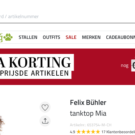
STALLEN
OUTFITS
SALE
MERKEN
CADEAUBON
nog
Felix Bühler
tanktop Mia
Artikelnr.: 653754-M-CH
4.9
17 Klantenbeoordel