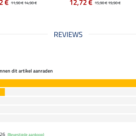
2 €
12,72 €
11,90 €
14,90 €
15,90 €
19,90 €
REVIEWS
nnen dit artikel aanraden
026
(Bevestigde aankoop)