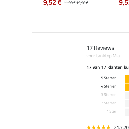
0 €
9,52 €
9,5
22,90 €
11,90 €
19,90 €
17 Reviews
voor tanktop Mia
17 van 17 Klanten ku
5 Sterren
4 Sterren
3 Sterren
2 Sterren
1 Ster
21.7.2