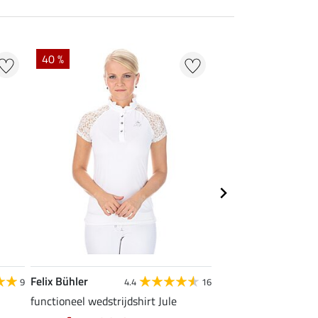
40 %
22 %
Felix Bühler
STEEDS
9
4.4
16
functioneel wedstrijdshirt Jule
functionele zipshirt 