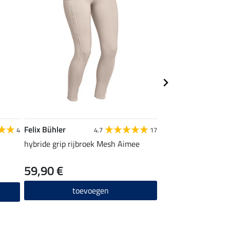
Felix Bühler
STEEDS
4
4.7
17
hybride grip rijbroek Mesh Aimee
kniekousen Glitzer
59,90 €
6,99 €
toevoegen
toevo