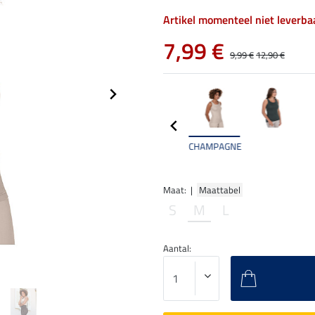
Artikel momenteel niet leverba
7,99 €
9,99 €
12,90 €
CHAMPAGNE
Maat: |
Maattabel
S
M
L
Aantal: