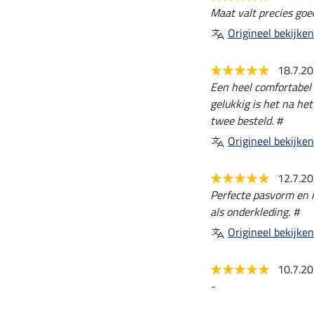
Maat valt precies goe
Origineel bekijken
18.7.2
Een heel comfortabel 
gelukkig is het na he
twee besteld. #
Origineel bekijken
12.7.2
Perfecte pasvorm en m
als onderkleding. #
Origineel bekijken
10.7.2
-