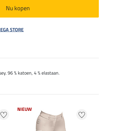
Nu kopen
 MEGA STORE
ey. 96 % katoen, 4 % elastaan.
NIEUW
NIEUW