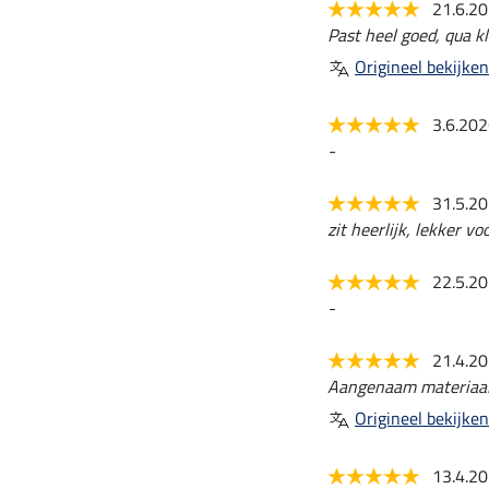
21.6.2
Past heel goed, qua kl
Origineel bekijken
3.6.20
-
31.5.2
zit heerlijk, lekker v
22.5.2
-
21.4.2
Aangenaam materiaal
Origineel bekijken
13.4.2