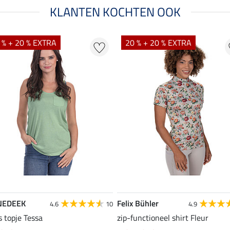
KLANTEN KOCHTEN OOK
 % + 20 % EXTRA
20 % + 20 % EXTRA
NEDEEK
Felix Bühler
4.6
10
4.9
s topje Tessa
zip-functioneel shirt Fleur