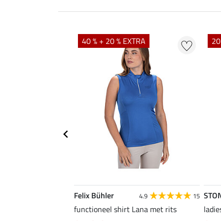
40 % + 20 % EXTRA
20
Felix Bühler
STO
4.8
4
4.9
15
irt Eliana
functioneel shirt Lana met rits
ladie