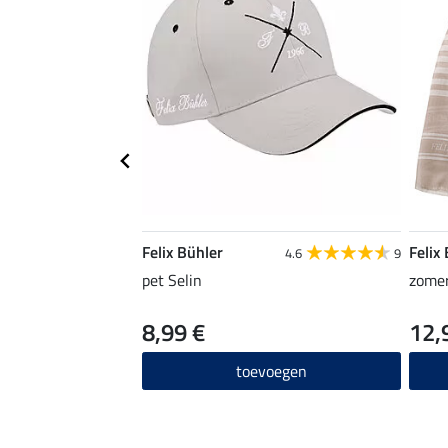
Felix Bühler
Felix
4.6
9
pet Selin
zomer
8,99 €
12,
toevoegen