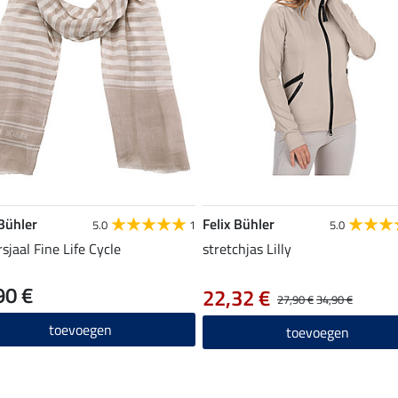
 Bühler
Felix Bühler
5.0
1
5.0
sjaal Fine Life Cycle
stretchjas Lilly
90 €
22,32 €
27,90 €
34,90 €
toevoegen
toevoegen