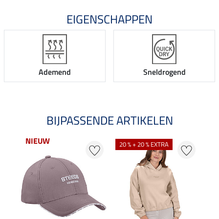
EIGENSCHAPPEN
Ademend
Sneldrogend
BIJPASSENDE ARTIKELEN
NIEUW
20 % + 20 % EXTRA
20