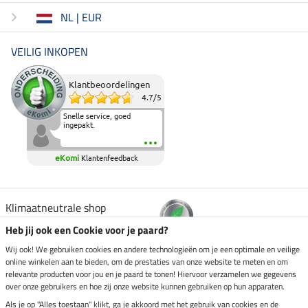
NL | EUR
VEILIG INKOPEN
Klantbeoordelingen
4.7
/
5
Snelle service, goed
ingepakt.
eKomi
Klantenfeedback
Klimaatneutrale shop
Heb jij ook een Cookie voor je paard?
Verzending per
Wij ook! We gebruiken cookies en andere technologieën om je een optimale en veilige
online winkelen aan te bieden, om de prestaties van onze website te meten en om
relevante producten voor jou en je paard te tonen! Hiervoor verzamelen we gegevens
over onze gebruikers en hoe zij onze website kunnen gebruiken op hun apparaten.
Veilig betalen met
Als je op "Alles toestaan" klikt, ga je akkoord met het gebruik van cookies en de