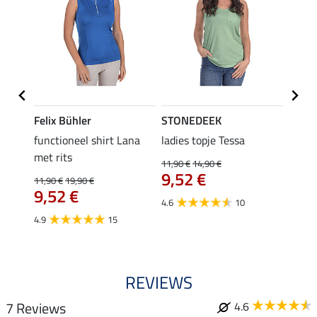
Felix Bühler
STONEDEEK
Felix
functioneel shirt Lana
ladies topje Tessa
zip-fu
met rits
Fleur
11,90 €
14,90 €
9,52 €
11,90 €
19,90 €
15,90 
9,52 €
12,
4.6
10
4.9
15
4.9
REVIEWS
7 Reviews
4.6