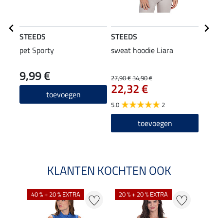
STEEDS
STEEDS
Equi
pet Sporty
sweat hoodie Liara
grip
zitv
9,99 €
27,90 €
34,90 €
43,90
22,32 €
35
toevoegen
5.0
2
4.1
toevoegen
KLANTEN KOCHTEN OOK
40 % + 20 % EXTRA
20 % + 20 % EXTRA
20 %