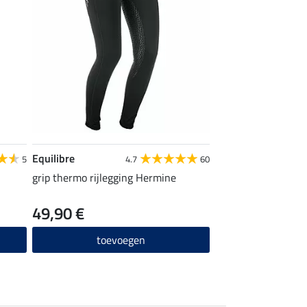
Equilibre
5
4.7
60
grip thermo rijlegging Hermine
49,90 €
toevoegen