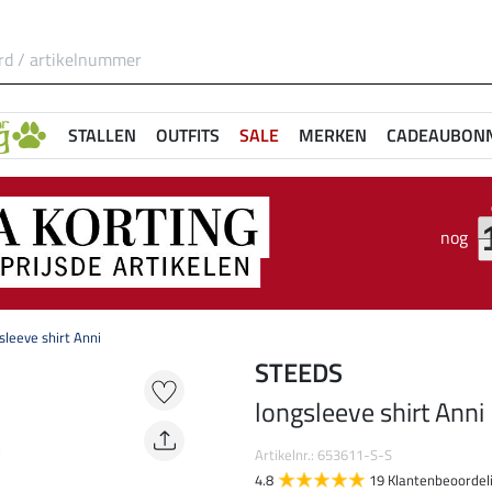
STALLEN
OUTFITS
SALE
MERKEN
CADEAUBON
nog
sleeve shirt Anni
STEEDS
longsleeve shirt Anni
Artikelnr.: 653611-S-S
4.8
19 Klantenbeoordel