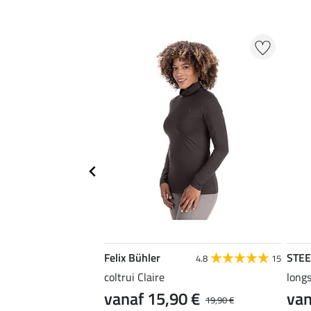
Felix Bühler
STE
4.9
22
4.8
15
coltrui Claire
longs
0 €
vanaf 15,90 €
van
19,90 €
19,90 €