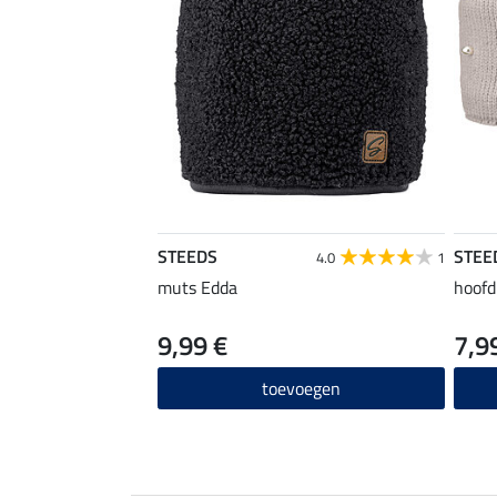
STEEDS
STEE
4.0
1
muts Edda
hoofd
9,99 €
7,9
toevoegen