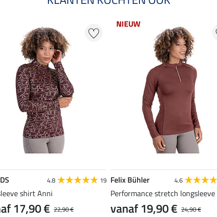
NIEUW
EDS
Felix Bühler
4.8
19
4.6
leeve shirt Anni
Performance stretch longsleeve
af 17,90 €
vanaf 19,90 €
22,90 €
24,90 €