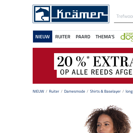
NIEUW
RUITER
PAARD
THEMA'S
NIEUW
Ruiter
Damesmode
Shirts & Baselayer
long