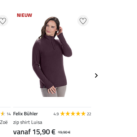
NIEUW
Felix Bühler
Felix Bühler
14
4.9
22
4
 Zoë
zip shirt Luisa
coltrui Claire
vanaf 15,90 €
vanaf 15,90 €
19,90 €