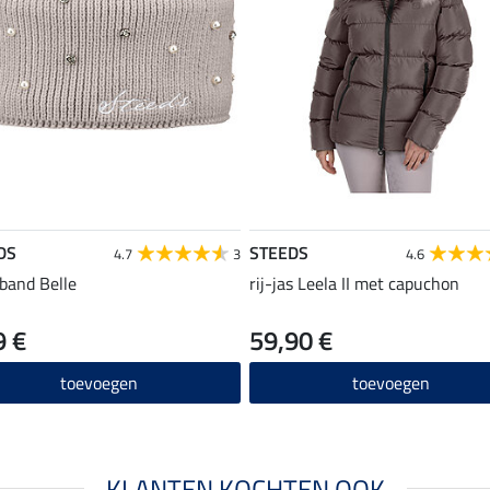
DS
STEEDS
4.7
3
4.6
band Belle
rij-jas Leela II met capuchon
9 €
59,90 €
toevoegen
toevoegen
KLANTEN KOCHTEN OOK