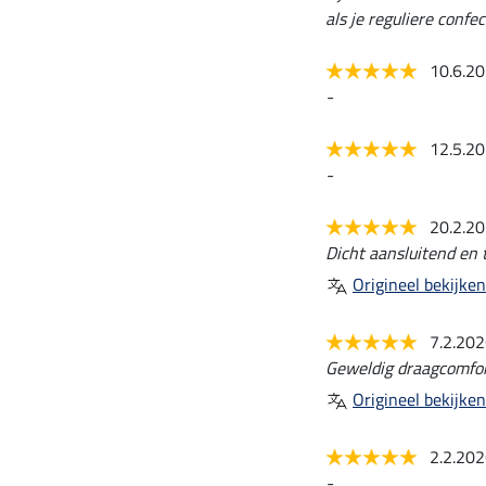
als je reguliere confe
10.6.2
-
12.5.2
-
20.2.2
Dicht aansluitend en t
Origineel bekijken
7.2.20
Geweldig draagcomfor
Origineel bekijken
2.2.20
-