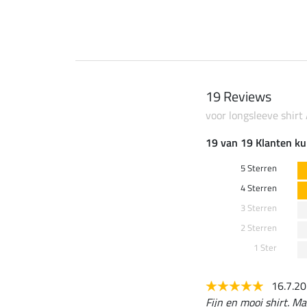
19 Reviews
voor longsleeve shirt
19 van 19 Klanten ku
5 Sterren
4 Sterren
3 Sterren
2 Sterren
1 Ster
16.7.2
Fijn en mooi shirt. Ma