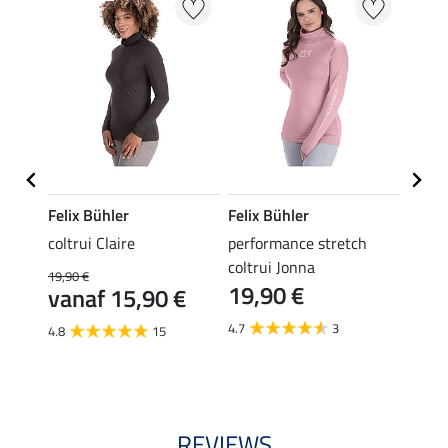
Felix Bühler
Felix Bühler
Felix
ch
coltrui Claire
performance stretch
zip sh
coltrui Jonna
19,90 €
19,90 
19,90 €
vanaf 15,90 €
van
€
4.7
3
4.8
15
4.9
REVIEWS