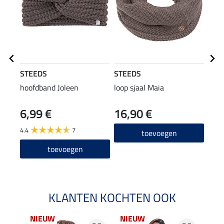
STEEDS
STEEDS
STE
hoofdband Joleen
loop sjaal Maia
3 in 
6,99 €
16,90 €
79
4.4
7
4.8
toevoegen
toevoegen
KLANTEN KOCHTEN OOK
NIEUW
NIEUW
NI