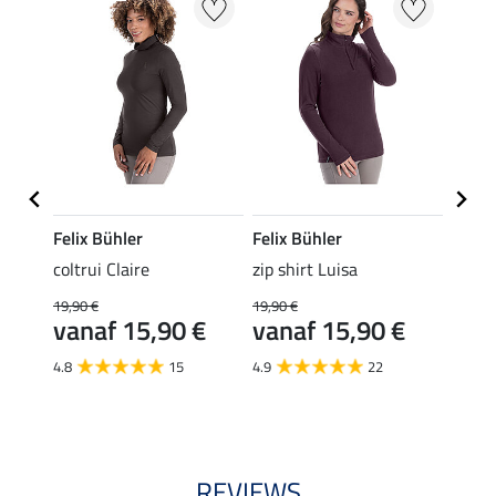
Felix Bühler
Felix Bühler
Felix
ch
coltrui Claire
zip shirt Luisa
perfo
coltr
19,90 €
19,90 €
19,
vanaf 15,90 €
vanaf 15,90 €
€
4.7
4.8
15
4.9
22
REVIEWS