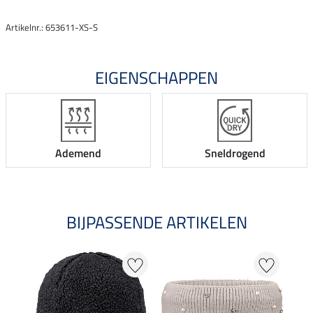
Artikelnr.: 653611-XS-S
EIGENSCHAPPEN
Ademend
Sneldrogend
BIJPASSENDE ARTIKELEN
NI