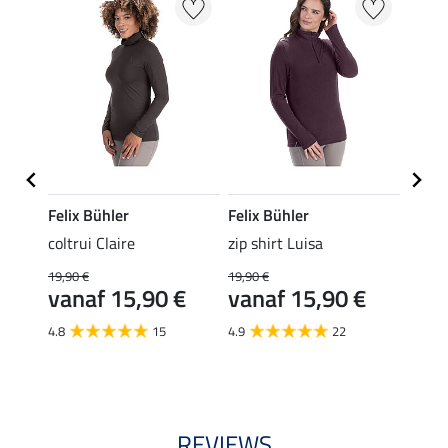
Felix Bühler
Felix Bühler
Felix
ch
coltrui Claire
zip shirt Luisa
perfo
coltr
19,90 €
19,90 €
19,
vanaf 15,90 €
vanaf 15,90 €
€
4.7
4.8
15
4.9
22
REVIEWS