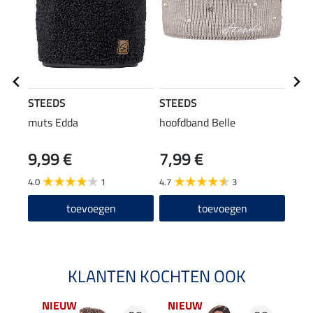
STEEDS
STEEDS
STE
muts Edda
hoofdband Belle
rij-j
cap
9,99 €
7,99 €
59
4.0
1
4.7
3
4.6
toevoegen
toevoegen
KLANTEN KOCHTEN OOK
NIEUW
NIEUW
NI