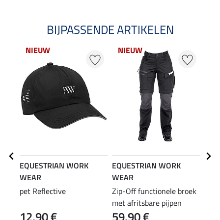
BIJPASSENDE ARTIKELEN
NIEUW
NIEUW
20
EQUESTRIAN WORK
EQUESTRIAN WORK
EQU
WEAR
WEAR
WE
pet Reflective
Zip-Off functionele broek
adem
met afritsbare pijpen
afne
12,90 €
59,90 €
47,90