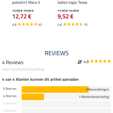
Klara
poloshirt Mara II
ladies topje Tessa
funct
uchon
wedstr
15,90 €
19,90 €
11,90 €
14,90 €
12,72 €
9,52 €
24,90 
€
van
4.8
42
4.6
10
4.4
REVIEWS
4 Reviews
4.8
voor functionele tanktop
4 van 4 Klanten kunnen dit artikel aanraden
5 Sterren
3 Beoordelingen
4 Sterren
1 Klantenbeoordeling
3 Sterren
2 Sterren