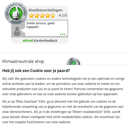
Klantbeoordelingen
4.7
/
5
Snelle service, goed
ingepakt.
eKomi
Klantenfeedback
Klimaatneutrale shop
Heb jij ook een Cookie voor je paard?
Verzending per
Wij ook! We gebruiken cookies en andere technologieën om je een optimale en veilige
online winkelen aan te bieden, om de prestaties van onze website te meten en om
relevante producten voor jou en je paard te tonen! Hiervoor verzamelen we gegevens
over onze gebruikers en hoe zij onze website kunnen gebruiken op hun apparaten.
Veilig betalen met
Als je op "Alles toestaan" klikt, ga je akkoord met het gebruik van cookies en de
bijbehorende verwerking van je gegevens en met de overdracht van de gegevens aan
onze dienstverleners. Als je in de instellingen op "Alleen noodzakelijke" klikt, wordt
jouw bezoek alleen voortgezet met strikt noodzakelijke cookies, die essentieel zijn
voor het soepele functioneren van onze website.
Impressum