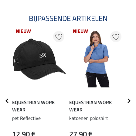
BIJPASSENDE ARTIKELEN
NIEUW
NIEUW
NI
EQUESTRIAN WORK
EQUESTRIAN WORK
EQU
WEAR
WEAR
WE
pet Reflective
katoenen poloshirt
func
12,90 €
27,90 €
24