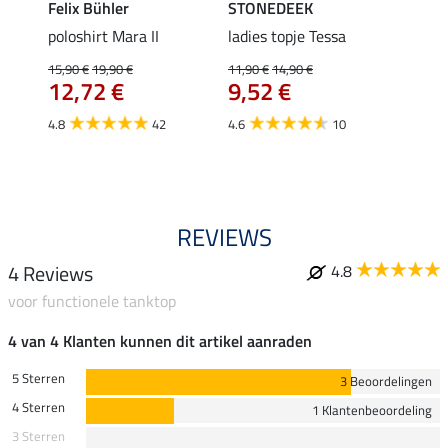
Felix Bühler
STONEDEEK
Felix
Klara
poloshirt Mara II
ladies topje Tessa
funct
uchon
wedstr
15,90 €
19,90 €
11,90 €
14,90 €
12,72 €
9,52 €
24,90 
€
van
4.8
42
4.6
10
4.4
REVIEWS
4 Reviews
4.8
voor functionele tanktop
4 van 4 Klanten kunnen dit artikel aanraden
5 Sterren
3 Beoordelingen
4 Sterren
1 Klantenbeoordeling
3 Sterren