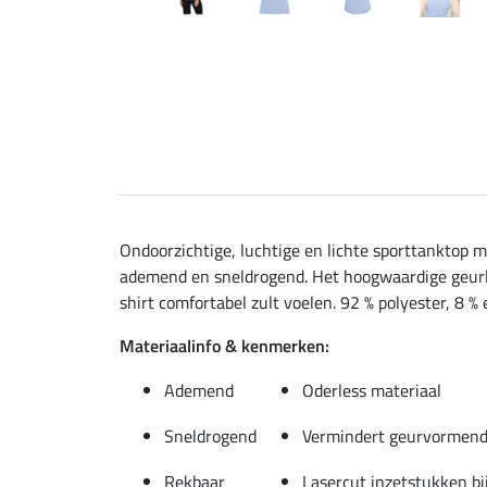
Ondoorzichtige, luchtige en lichte sporttanktop me
ademend en sneldrogend. Het hoogwaardige geurloz
shirt comfortabel zult voelen. 92 % polyester, 8 % 
Materiaalinfo & kenmerken:
Ademend
Oderless materiaal
Sneldrogend
Vermindert geurvormend
Rekbaar
Lasercut inzetstukken bij