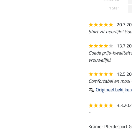
1 Ster
20.7.2
Shirt zit heerlijk!! G
13.7.2
Goede prijs-kwaliteitv
vrouwelijk).
12.5.2
Comfortabel en mooi 
Origineel bekijken
3.3.20
-
Krämer Pferdesport G