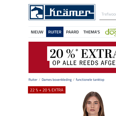
NIEUW
RUITER
PAARD
THEMA'S
Ruiter
Dames bovenkleding
functionele tanktop
22 % + 20 % EXTRA