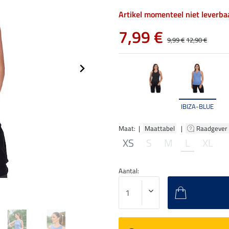
Artikel momenteel niet leverba
7,99 €
9,99 €
12,90 €
IBIZA-BLUE
Maat: |
Maattabel
|
Raadgever
XS
S
M
L
XL
Aantal: