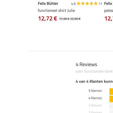
Felix Bühler
Felix
4.9
9
4.9
11
as Jule Life Cycle met
functioneel shirt Julie
polos
12,72 €
12,
15,90 €
22,90 €
0 €
69,90 €
4 Reviews
voor functionele tank
4 van 4 Klanten kunn
5 Sterren
4 Sterren
3 Sterren
2 Sterren