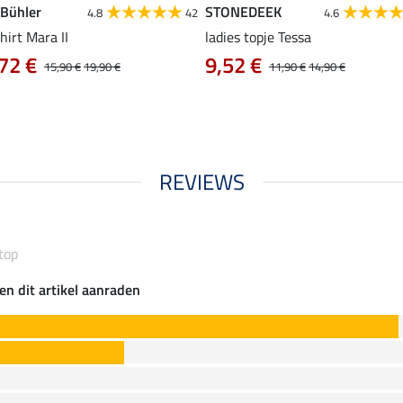
 Bühler
STONEDEEK
4.8
42
4.6
hirt Mara II
ladies topje Tessa
72 €
9,52 €
15,90 €
19,90 €
11,90 €
14,90 €
REVIEWS
top
en dit artikel aanraden