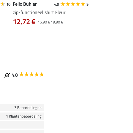
Felix Bühler
Felix Bühler
10
4.9
9
zip-functioneel shirt Fleur
functionele rij-jas Ju
capuchon
12,72 €
15,90 €
19,90 €
43,92 €
54,90 €
69
4.8
3 Beoordelingen
1 Klantenbeoordeling