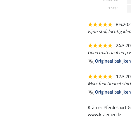
1 Ster
8.6.20
Fijne stof, luchtig kle
24.3.2
Goed materiaal en pa
Origineel bekijken
12.3.2
Mooi functioneel shirt
Origineel bekijken
Krämer Pferdesport G
www.kraemer.de