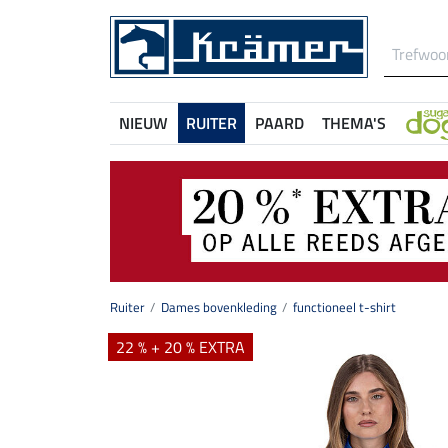
NIEUW
RUITER
PAARD
THEMA'S
Ruiter
Dames bovenkleding
functioneel t-shirt
22 % + 20 % EXTRA