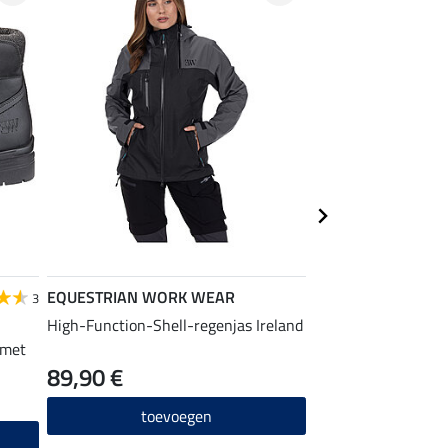
EQUESTRIAN WORK WEAR
EQUESTRIAN
3
WORK WEAR
High-Function-Shell-regenjas Ireland
 met
functionele outdoo
89,90 €
54,90 €
toevoegen
toevo