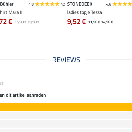
 Bühler
STONEDEEK
4.8
42
4.6
hirt Mara II
ladies topje Tessa
72 €
9,52 €
15,90 €
19,90 €
11,90 €
14,90 €
REVIEWS
rt
en dit artikel aanraden