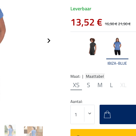
Leverbaar
13,52 €
16,90 €
21,90 €
IBIZA-BLUE
Maat: |
Maattabel
XS
S
M
L
XL
Aantal: