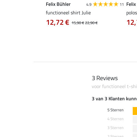
Felix Bühler
Felix
4.9
9
4.9
11
as Jule Life Cycle met
functioneel shirt Julie
polos
12,72 €
12,
15,90 €
22,90 €
0 €
69,90 €
3 Reviews
voor functioneel t-shi
3 van 3 Klanten kunn
5 Sterren
4 Sterren
3 Sterren
2 Sterren