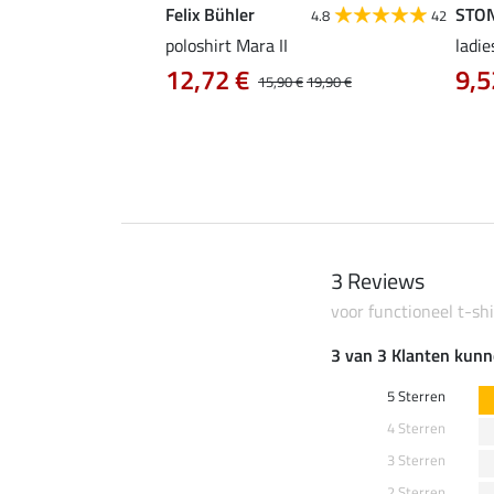
Felix Bühler
STO
4.9
15
4.8
42
as Klara Life Cycle
poloshirt Mara II
ladie
12,72 €
9,5
15,90 €
19,90 €
0 €
59,90 €
3 Reviews
voor functioneel t-shi
3 van 3 Klanten kunn
5 Sterren
4 Sterren
3 Sterren
2 Sterren