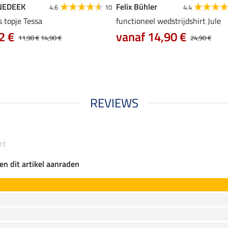
NEDEEK
Felix Bühler
4.6
10
4.4
s topje Tessa
functioneel wedstrijdshirt Jule
2 €
vanaf 14,90 €
11,90 €
14,90 €
24,90 €
REVIEWS
rt
en dit artikel aanraden