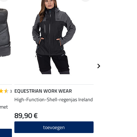
EQUESTRIAN WORK WEAR
EQUESTRIAN
3
WORK WEAR
High-Function-Shell-regenjas Ireland
 met
functionele outdoo
89,90 €
54,90 €
toevoegen
toevo