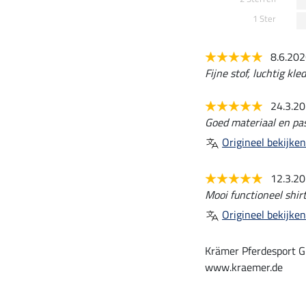
1 Ster
8.6.20
Fijne stof, luchtig kle
24.3.2
Goed materiaal en pa
Origineel bekijken
12.3.2
Mooi functioneel shirt
Origineel bekijken
Krämer Pferdesport G
www.kraemer.de