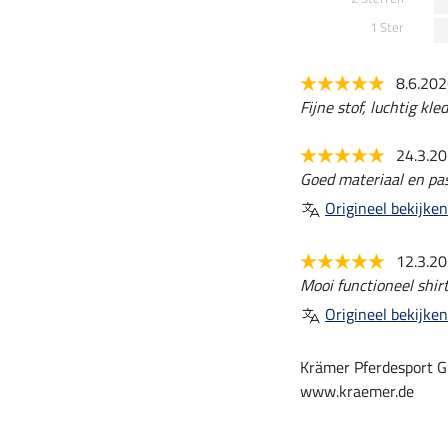
1 Ster
8.6.20
Fijne stof, luchtig kle
24.3.2
Goed materiaal en pa
Origineel bekijken
12.3.2
Mooi functioneel shirt
Origineel bekijken
Krämer Pferdesport G
www.kraemer.de