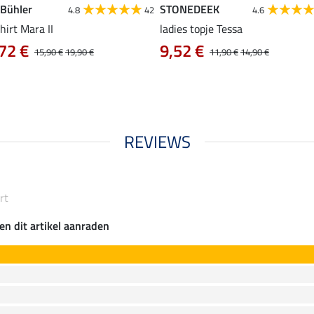
 Bühler
STONEDEEK
4.8
42
4.6
hirt Mara II
ladies topje Tessa
72 €
9,52 €
15,90 €
19,90 €
11,90 €
14,90 €
REVIEWS
rt
en dit artikel aanraden