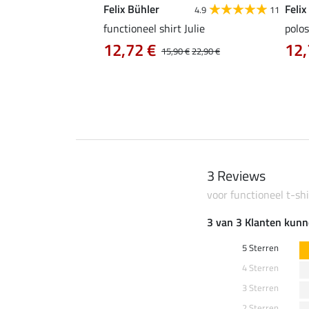
Felix Bühler
Felix
4.9
9
4.9
11
as Jule Life Cycle met
functioneel shirt Julie
polos
12,72 €
12,
15,90 €
22,90 €
0 €
69,90 €
3 Reviews
voor functioneel t-shi
3 van 3 Klanten kunn
5 Sterren
4 Sterren
3 Sterren
2 Sterren