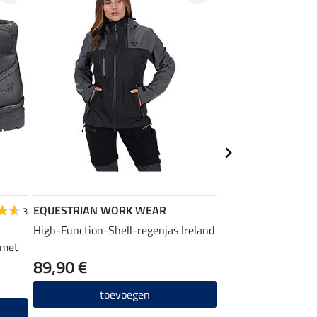
EQUESTRIAN WORK WEAR
EQUESTRIAN
3
WORK WEAR
High-Function-Shell-regenjas Ireland
 met
functionele outdoo
89,90 €
54,90 €
toevoegen
toevo