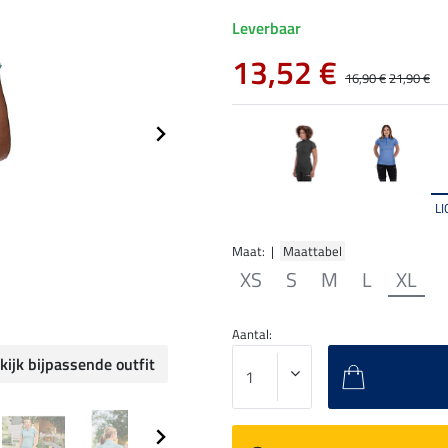
Leverbaar
13,52 €
16,90 €
21,90 €
L
Maat: |
Maattabel
XS
S
M
L
XL
Aantal:
kijk bijpassende outfit