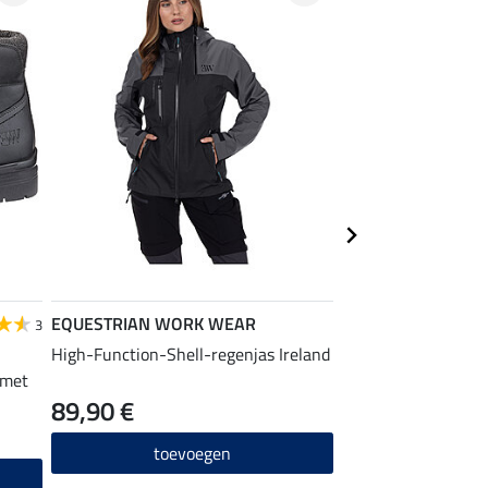
EQUESTRIAN WORK WEAR
EQUESTRIAN
3
WORK WEAR
High-Function-Shell-regenjas Ireland
 met
functionele outdoo
89,90 €
54,90 €
toevoegen
toevo