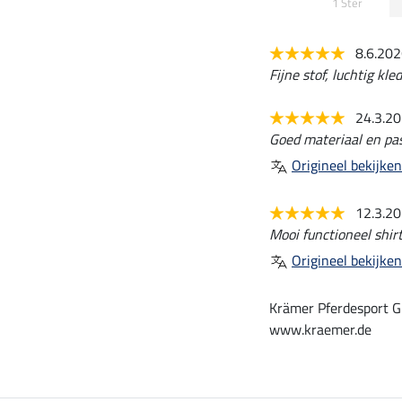
1 Ster
8.6.20
Fijne stof, luchtig kle
24.3.2
Goed materiaal en pa
Origineel bekijken
12.3.2
Mooi functioneel shirt
Origineel bekijken
Krämer Pferdesport G
www.kraemer.de