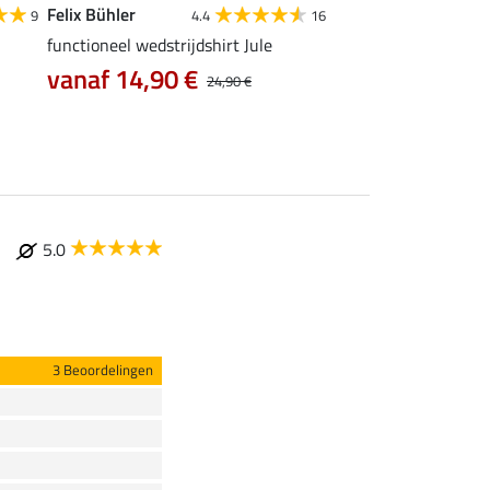
Felix Bühler
STEEDS
9
4.4
16
functioneel wedstrijdshirt Jule
functionele zipshirt 
vanaf 14,90 €
vanaf 17,90 €
24,90 €
5.0
3 Beoordelingen