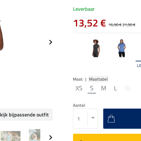
Leverbaar
13,52 €
16,90 €
21,90 €
L
Maat: |
Maattabel
XS
S
M
L
XL
Aantal:
kijk bijpassende outfit