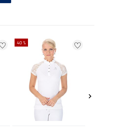
40 %
22 %