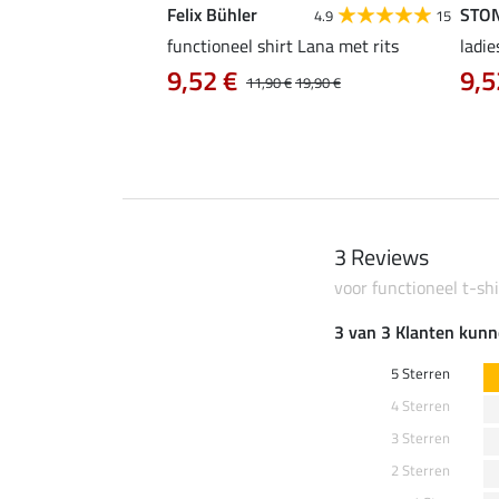
Felix Bühler
STO
4.8
4
4.9
15
irt Eliana
functioneel shirt Lana met rits
ladie
0 €
9,52 €
9,5
22,90 €
11,90 €
19,90 €
3 Reviews
voor functioneel t-shi
3 van 3 Klanten kunn
5 Sterren
4 Sterren
3 Sterren
2 Sterren