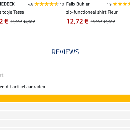
NEDEEK
Felix Bühler
4.6
10
4.9
s topje Tessa
zip-functioneel shirt Fleur
2 €
12,72 €
11,90 €
14,90 €
15,90 €
19,90 €
REVIEWS
rt
en dit artikel aanraden